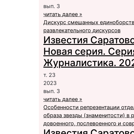
вып. 3
читать далее »
Дискурс смешанных единоборств 
развлекательного дискурсов
Известия Саратовс
Новая серия. Сери
Журналистика. 2023
т. 23
2023
вып. 3
читать далее »
Особенности репрезентации отд
образа звезды (знаменитости) в
довоенного, послевоенного и сов
Известия Саратовс