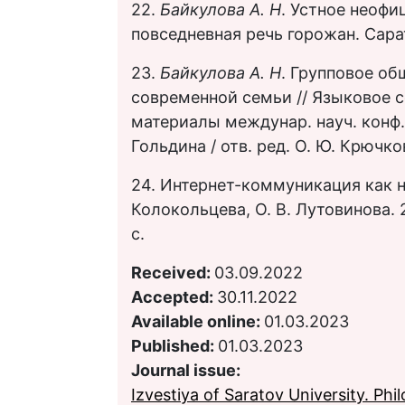
22.
Байкулова А. Н
. Устное неофи
повседневная речь горожан. Сарат
23.
Байкулова А. Н
. Групповое об
современной семьи // Языковое с
материалы междунар. науч. конф.
Гольдина / отв. ред. О. Ю. Крючко
24. Интернет-коммуникация как но
Колокольцева, О. В. Лутовинова. 2-
с.
Received:
03.09.2022
Accepted:
30.11.2022
Available online:
01.03.2023
Published:
01.03.2023
Journal issue:
Izvestiya of Saratov University. Phil