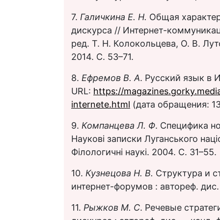
7.
Галичкина Е. Н.
Общая характе
дискурса // Интернет-коммуникац
ред. Т. Н. Колокольцева, О. В. Лут
2014. С. 53–71.
8.
Ефремов В. А
. Русский язык в И
URL:
https://magazines.gorky.media
internete.html
(дата обращения: 13
9.
Компанцева Л. Ф
. Специфика но
Науковi записки Луганського нацiо
Фiлологичнi наукi. 2004. С. 31–55.
10.
Кузнецова Н. В.
Структура и с
интернет-форумов : автореф. дис. 
11.
Рыжков М. С
. Речевые стратег