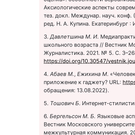
Аксиологические аспекты соврем
тез. докл. Междунар. науч. конф. (
ред. Н. А. Купина. Екатеринбург : 
3.
Давлетшина М. И.
Медиапракти
школьного возраста // Вестник М
Журналистика. 2021. № 5. С. 3–26
https://doi.org/10.30547/vestnik.jo
4.
Абаев М.
,
Ежихина М
. «Челове
приложение к гаджету? URL:
http
обращения: 13.08.2022).
5.
Тошович Б
. Интернет-стилистика
6.
Бергельсон М. Б.
Языковые асп
Вестник Московского университет
межкультурная коммуникация. 200