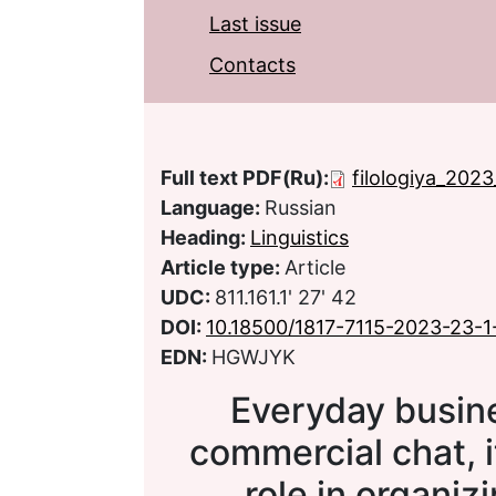
Last issue
Contacts
Full text PDF(Ru):
filologiya_2023
Language:
Russian
Heading:
Linguistics
Article type:
Article
UDC:
811.161.1' 27' 42
DOI:
10.18500/1817-7115-2023-23-1
EDN:
HGWJYK
Everyday busin
commercial chat, i
role in organizi