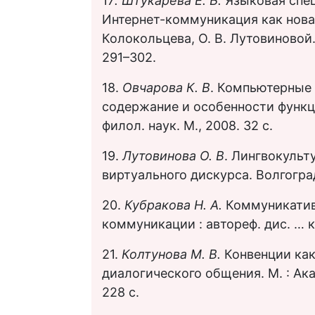
17
. Штукарева Е. Б.
Языковая спе
Интернет-коммуникация как новая 
Колокольцева, О. В. Лутовиновой. 2
291–302.
18.
Овчарова К. В
. Компьютерные 
содержание и особенности функцио
филол. наук. M., 2008. 32 с.
19.
Лутовинова О. В
. Лингвокульт
виртуального дискурса. Волгоград
20.
Кубракова Н. А.
Коммуникатив
коммуникации : автореф. дис. … ка
21.
Колтунова М. В.
Конвенции как
диалогического общения. М. : Ак
228 с.