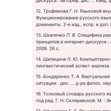
дискурса : автореф. дис. … канд. 
12.
Трофимова Г. Н
. Языковой вку
Функционирование русского язык
доминанты. 2-е изд., испр. и доп. 
13.
Шкапенко П. В
. Специфика ре
принципов в интернет-дискурсе : а
2008. 26 с.
14.
Щипицина Л. Ю
. Компьютерно
лингвистический аспект анализа. М
15.
Бондаренко Т. А.
Виртуальная
ситуации : дис. … д-ра филос. нау
16. Толковый словарь русского яз
под ред. Г. Н. Скляревской. М. : Э