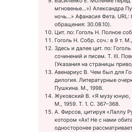
Василенко Е. Моление перед
мгновенье…») Александра Пуш
ночь…» Афанасия Фета. URL: htt
обращения: 30.08.10).
Цит. по: Гоголь Н. Полное собр. 
Гоголь Н. Собр. соч.: в 9 т. М.,
Здесь и далее цит. по: Гогол
сочинений и писем. Т. III. Пов
(Указания на страницы приво
Авенариус В. Чем был для Го
дилогия. Литературные очерк
Пушкина. М., 1998.
Жуковский В. «Я музу юную, б
М., 1959. Т. 1. С. 367–368.
А. Фирсов, цитируя «Лаллу Р
котором «Ах! Не с нами обита
односторонее рассматривает