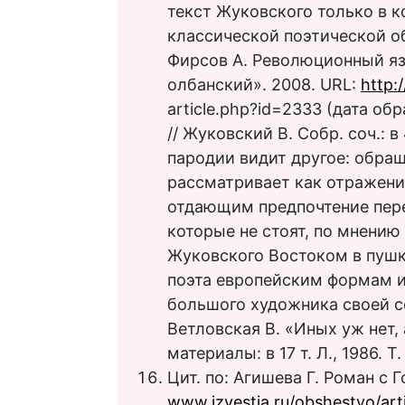
текст Жуковского только в к
классической поэтической о
Фирсов А. Революционный яз
олбанский». 2008. URL:
http:
article.php?id=2333 (дата об
// Жуковский В. Собр. соч.: в 4
пародии видит другое: обра
рассматривает как отражени
отдающим предпочтение пер
которые не стоят, по мнению
Жуковского Востоком в пушк
поэта европейским формам и
большого художника своей с
Ветловская В. «Иных уж нет,
материалы: в 17 т. Л., 1986. Т.
Цит. по: Агишева Г. Роман с Г
www.izvestia.ru/obshestvo/art