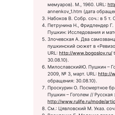
мемуаров). М., 1960. URL:
htt
annenkov_1.htm (дата обращен
Набоков В. Собр. соч.: в 5 т. С
Петрунина Н., Фридлендер Г. 
Пушкин: Исследования и матери
Злочевская А. Два самозванц
пушкинский сюжет в «Ревизор
URL:
http://www.bogoslov.ru/
t
30.08.10).
МилославскийЮ. Пушкин – Гог
2009, № 3, март. URL:
http://
обращения: 30.08.10).
Проскурин О. Посмертное бра
Пушкин – Гоголем // Русская 
http://www.rulife.ru/mode/artic
См.: Цявловский М. Указ. соч.