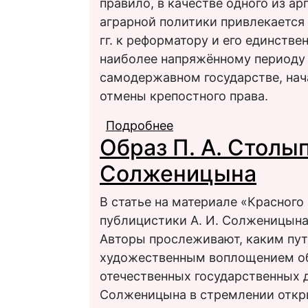
правило, в качестве одного из а
аграрной политики привлекается
гг. к реформатору и его единстве
наиболее напряжённому периоду
самодержавном государстве, нач
отмены крепостного права.
Подробнее
о Л. Н. Толстой и П. 
Образ П. А. Столып
противостояние писат
Солженицына
В статье на материале «Красного
публицистики А. И. Солженицына
Авторы прослеживают, каким пут
художественным воплощением об
отечественных государственных д
Солженицына в стремлении откр