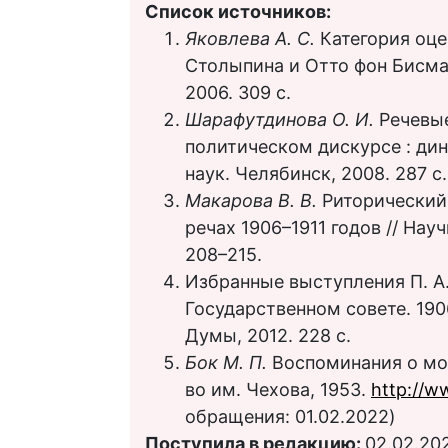
Список источников:
Яковлева А. С.
Категория оце
Столыпина и Отто фон Бисмарк
2006. 309 с.
Шарафутдинова О. И.
Речевые
политическом дискурсе : дина
наук. Челябинск, 2008. 287 с.
Макарова В. В.
Риторический 
речах 1906–1911 годов // Науч
208–215.
Избранные выступления П. А
Государственном совете. 190
Думы, 2012. 228 с.
Бок М. П.
Воспоминания о мое
во им. Чехова, 1953.
http://ww
обращения: 01.02.2022)
Поступила в редакцию:
02.02.20