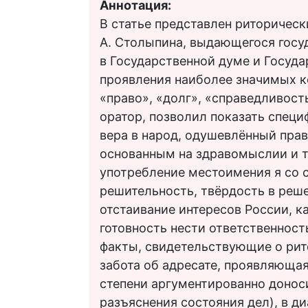
Аннотация:
В статье представлен риторичес
А. Столыпина, выдающегося госуд
в Государственной думе и Государ
проявления наиболее значимых ко
«право», «долг», «справедливост
оратор, позволил показать специ
вера в народ, одушевлённый пра
основанным на здравомыслии и т
употребление местоимения я со с
решительность, твёрдость в реше
отстаивание интересов России, к
готовность нести ответственност
факты, свидетельствующие о рит
забота об адресате, проявляющая
степени аргументированно донос
разъяснения состояния дел), в д