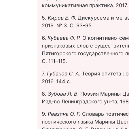
коммуникативная практика. 2017. 
5.
Киров Е. Ф.
Дискурсема и мегаэ
2019. № 3. С. 93–95.
6.
Кубаева Ф. Р.
О когнитивно-сем
признаковых слов с существитель
Пятигорского государственного л
С. 111–115.
7.
Губанов С. А.
Теория эпитета :
2016. 144 с.
8
. Зубова Л. В.
Поэзия Марины Цве
Изд-во Ленинградского ун-та, 198
9.
Ревзина О. Г.
Словарь поэтичес
поэтического языка Марины Цветае