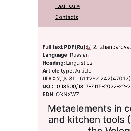
Last issue
Contacts
Full text PDF(Ru):
2._zhandarova
Language:
Russian
Heading:
Linguistics
Article type:
Article
UDC:
УДК 811.161.1’282.2’42(470.12)
DOI:
10.18500/1817-7115-2022-22-
EDN:
OXNXWZ
Metaelements in c
and kitchen tools 
the Volog