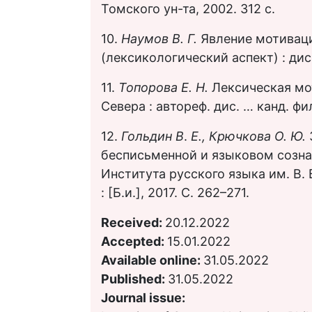
Томского ун-та, 2002. 312 с.
10.
Наумов В. Г.
Явление мотиваци
(лексикологический аспект) : дис. 
11.
Топорова Е. Н.
Лексическая мо
Севера : автореф. дис. … канд. фил
12.
Гольдин В
.
Е., Крючкова О. Ю.
бесписьменной и языковом созна
Института русского языка им. В. 
: [Б.и.], 2017. С. 262–271.
Received:
20.12.2022
Accepted:
15.01.2022
Available online:
31.05.2022
Published:
31.05.2022
Journal issue: