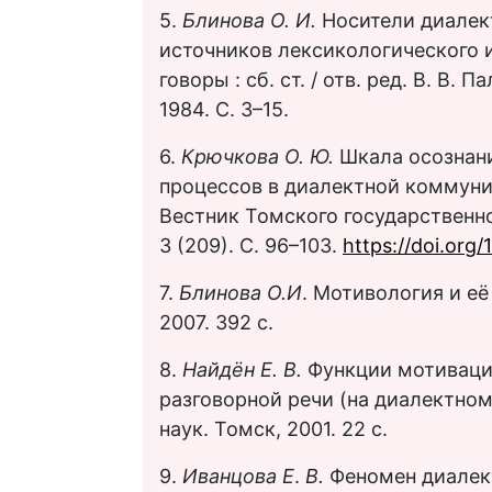
5.
Блинова О. И.
Носители диалект
источников лексикологического и
говоры : сб. ст. / отв. ред. В. В. 
1984. С. 3–15.
6.
Крючкова О. Ю.
Шкала осознани
процессов в диалектной коммуни
Вестник Томского государственно
3 (209). С. 96–103.
https://doi.or
7.
Блинова О.И
. Мотивология и её
2007. 392 с.
8.
Найдён Е. В.
Функции мотиваци
разговорной речи (на диалектном 
наук. Томск, 2001. 22 с.
9.
Иванцова Е
.
В.
Феномен диалект