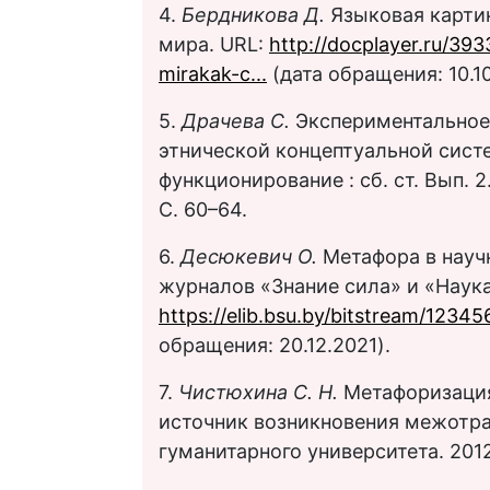
4.
Бердникова Д.
Языковая карти
мира. URL:
http://docplayer.ru/39
mirakak-c...
(дата обращения: 10.10
5.
Драчева С.
Экспериментальное
этнической концептуальной систе
функционирование : сб. ст. Вып. 2
С. 60–64.
6.
Десюкевич О.
Метафора в науч
журналов «Знание сила» и «Наука
https://elib.bsu.by/bitstream/123
обращения: 20.12.2021).
7.
Чистюхина С. Н.
Метафоризаци
источник возникновения межотра
гуманитарного университета. 2012.