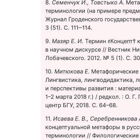
8.
Семенчук И., Товстыко А.
Мета
терминологии (на примере предме
Журнал Гроденского государстве
3 (51). С. 111‒114.
9.
Мазяр Е. И.
Термин ｫКонцептｻ 
в научном дискурсе // Вестник Ни
Лобачевского. 2012. № 5 (1). С. 3
10.
Митюкова Е.
Метафорические 
Лингвистика, лингводидактика, 
и перспективы развития : материа
1–2 марта 2018 г.) / редкол. : О. Г
центр БГУ, 2018. С. 64–68.
11.
Исаева Е. В., Серебренникова 
концептуальной метафоры в русс
терминологии // Филологические 