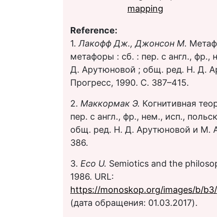
mapping
Reference:
1.
Лакофф Дж., Джонсон М.
Метаф
метафоры : сб. : пер. с англ., фр., н
Д. Арутюновой ; общ. ред. Н. Д. 
Прогресс, 1990. С. 387–415.
2.
Маккормак Э.
Когнитивная теор
пер. с англ., фр., нем., исп., польс
общ. ред. Н. Д. Арутюновой и М. А
386.
3.
Eco U.
Semiotics and the philosop
1986. URL:
https://monoskop.org/images/b/b3
(дата обращения: 01.03.2017).