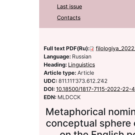
Last issue
Contacts
Full text PDF(Ru):
filologiya_2022
Language:
Russian
Heading:
Linguistics
Article type:
Article
UDC:
811.111’373.612.2’42
DOI:
10.18500/1817-7115-2022-22-
EDN:
MLDCCK
Metaphorical nomin
conceptual sphere
on the English p