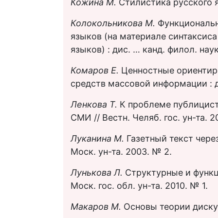
Кожина М.
Стилистика русского я
Колокольникова М.
Функциональн
языков (на материале синтаксиса
языков) : дис. … канд. филол. наук
Комаров Е.
Ценностные ориентиры
средств массовой информации : ди
Ленкова Т.
К проблеме публицист
СМИ // Вестн. Челяб. гос. ун-та. 2
Луканина М.
Газетный текст чере
Моск. ун-та. 2003. № 2.
Лунькова Л.
Структурные и функц
Моск. гос. обл. ун-та. 2010. № 1.
Макаров М.
Основы теории дискур