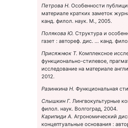
Петрова Н.
Особенности публицис
материале кратких заметок журна
канд. филол. наук. М., 2005.
Полякова Ю.
Структура и особен
газет : автореф. дис. … канд. фило
Присяжнюк Т.
Комплексное иссле
функционально-стилевое, прагма
исследование на материале англи
2012.
Разинкина Н.
Функциональная стил
Слышкин Г.
Лингвокультурные кон
филол. наук. Волгоград, 2004.
Карипиди А.
Агрономический диск
концептуальные основания : автор