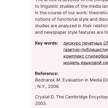
to linguistic studies of the media l
in the course of our work: theoretic
notions of functional style and dis
studies are analyzed in their relati
and newspaper style features are hi
Key words:
дискурс печатных 
газетно-публицисти
комплекс стилеобр
модель языковой с
Reference:
Bednarek
M.
Evaluation in Media Di
; N.Y., 2006.
Crystal D.
The Cambridge Encyclope
2003.