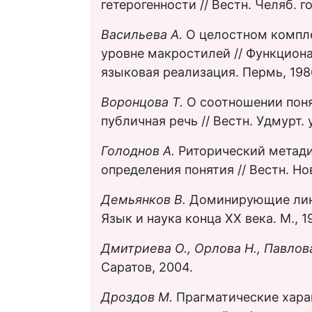
гетерогенности // Вестн. Челяб. го
Васильева А.
О целостном компл
уровне макростилей // Функциона
языковая реализация. Пермь, 198
Воронцова Т.
О соотношении поня
публичная речь // Вестн. Удмурт. у
Голоднов А.
Риторический метади
определения понятия // Вестн. Нов
Демьянков В.
Доминирующие линг
Язык и наука конца XX века. М., 1
Дмитриева О., Орлова Н., Павлов
Саратов, 2004.
Дроздов М.
Прагматические хара