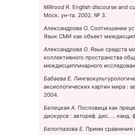
Millrood R.
English discourse and cul
Моск. ун-та. 2002. № 3.
Александрова О.
Соотношение уст
Язык СМИ как объект междисципл
Александрова О.
Язык средств м
коллективного пространства общ
междисциплинарного исследовани
Бабаева Е.
Лингвокультурологиче
аксиологических картин мира : ав
2004.
Белецкая А.
Пословица как преце
дискурсе : автореф. дис. … канд. 
Белоглазова Е.
Прием сравнения 