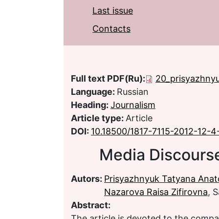
Last issue
Contacts
Full text PDF(Ru):
20_prisyazhnyu
Language:
Russian
Heading:
Journalism
Article type:
Article
DOI:
10.18500/1817-7115-2012-12-4
Media Discours
Autors:
Prisyazhnyuk Tatyana Anat
Nazarova Raisa Zifirovna
, 
Abstract:
The article is devoted to the compa