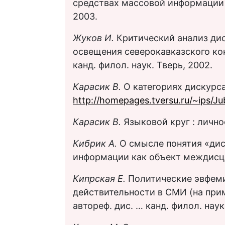
средствах массовой информации : 
2003.
Жуков И.
Критический анализ ди
освещения северокавказского конф
канд. филол. наук. Тверь, 2002.
Карасик В.
О категориях дискурса
http://homepages.tversu.ru/~ips/Ju
Карасик В.
Языковой круг : лично
Кибрик А.
О смысле понятия «дис
информации как объект междисци
Кипрская Е.
Политические эвфем
действительности в СМИ (на прим
автореф. дис. … канд. филол. наук