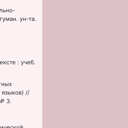
льно-
гуман. ун-та.
ксте : учеб.
тных
языков) //
 № 3.
.
тической