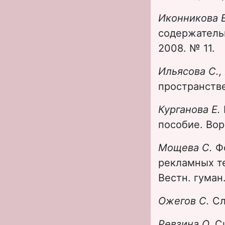
Иконникова Е
содержательн
2008. № 11.
Ильясова С.,
пространстве
Курганова Е.
пособие. Вор
Мощева С.
Ф
рекламных те
Вестн. гуман.
Ожегов С.
Сл
Ревзина О.
С