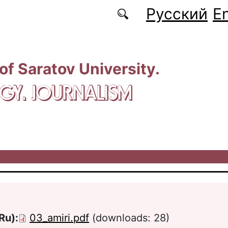
Русский
En
 of Saratov University.
GY. JOURNALISM
Ru):
03_amiri.pdf
(downloads: 28)