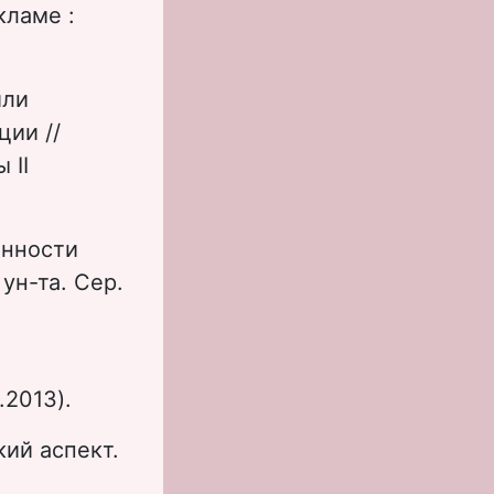
кламе :
или
ии //
 II
енности
ун-та. Сер.
.2013).
ий аспект.