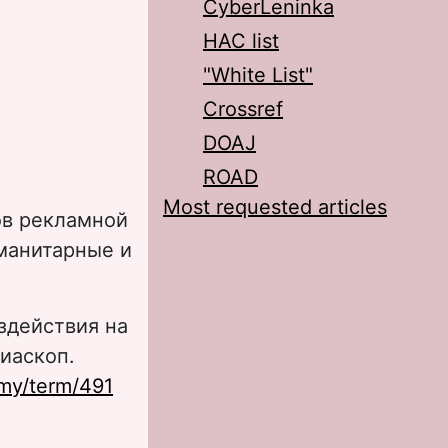
CyberLeninka
HAC list
"White List"
Crossref
DOAJ
ROAD
Most requested articles
ов рекламной
уманитарные и
здействия на
иаскоп.
my/term/491