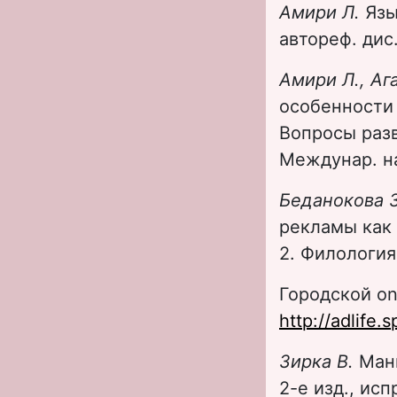
Амири Л.
Язы
автореф. дис
Амири Л., Аг
особенности
Вопросы разв
Междунар. на
Беданокова З
рекламы как р
2. Филология
Городской on-
http://adlife
Зирка В.
Ман
2-е изд., исп