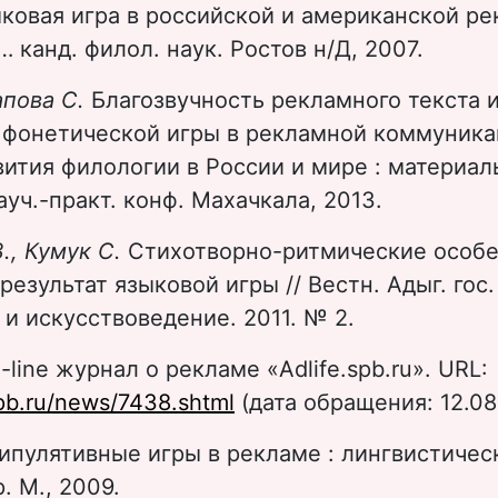
ковая игра в российской и американской ре
… канд. филол. наук. Ростов н/Д, 2007.
апова С.
Благозвучность рекламного текста 
 фонетической игры в рекламной коммуникац
ития филологии в России и мире : материалы
уч.-практ. конф. Махачкала, 2013.
., Кумук С.
Стихотворно-ритмические особ
езультат языковой игры // Вестн. Адыг. гос. 
 и искусствоведение. 2011. № 2.
line журнал о рекламе «Adlife.spb.ru». URL:
.spb.ru/news/7438.shtml
(дата обращения: 12.08
ипулятивные игры в рекламе : лингвистическ
р. М., 2009.