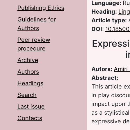
Language:
Ru
Publishing Ethics
Heading:
Ling
Guidelines for
Article type:
Authors
DOI:
10.18500
Peer review
Expressi
procedure
i
Archive
Autors:
Amiri
Authors
Abstract:
Headings
This article 
Search
in play disco
impact upon th
Last issue
as a stylistic
Contacts
expressive de