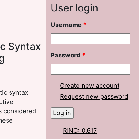
User login
Username
*
ic Syntax
Password
*
ng
Create new account
tic syntax
Request new password
ctive
is considered
these
RINC: 0.617