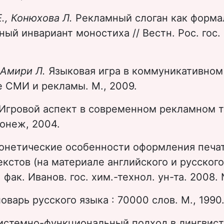
.,
Конюхова Л.
Рекламный слоган как форма
ый инвариант моностиха // Вестн. Рос. гос. 
 Амири Л.
Языковая игра в коммуникативном
 СМИ и рекламы. М., 2009.
Игровой аспект в современном рекламном те
онеж, 2004.
онетические особенности оформления печа
кстов (на материале английского и русского 
 фак. Иванов. гос. хим.-технол. ун-та. 2008.
оварь русского языка : 70000 слов. М., 1990
истемно-функциональный подход в лингвис