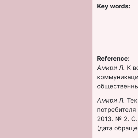
Key words:
Reference:
Амири Л.
К в
коммуникации
общественные
Амири Л.
Тек
потребителя 
2013. № 2. С.
(дата обращен