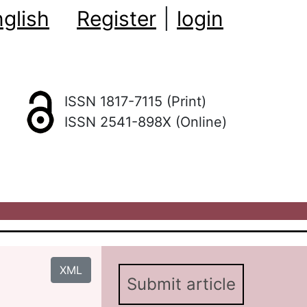
glish
Register
|
login
ISSN 1817-7115 (Print)
ISSN 2541-898X (Online)
XML
Submit article