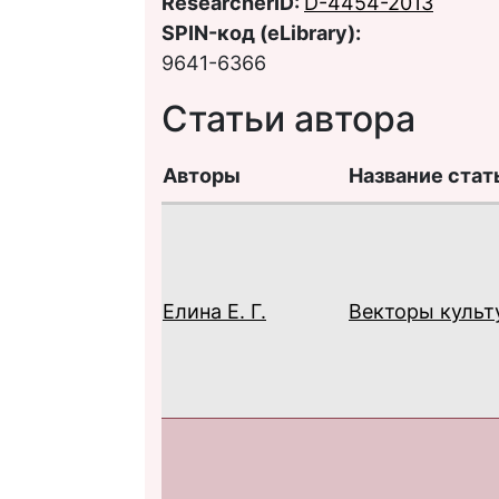
ResearcherID:
D-4454-2013
SPIN-код (eLibrary):
9641-6366
Статьи автора
Авторы
Название стат
Елина Е. Г.
Векторы культ