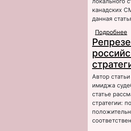
локального с
канадских С
данная стать
Подробнее
о
Репрезе
российс
стратег
Автор стать
имиджа суде
статье рассм
стратегии: п
положительн
соответствен