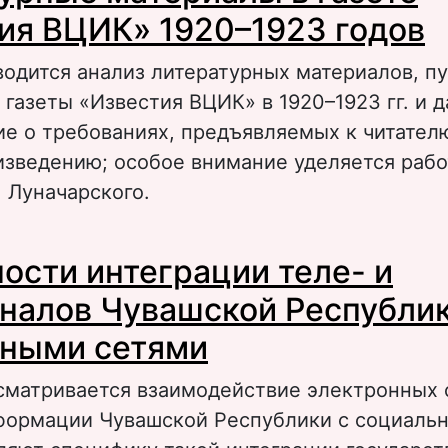
ия ВЦИК» 1920–1923 годов
водится анализ литературных материалов, 
 газеты «Известия ВЦИК» в 1920–1923 гг. и 
е о требованиях, предъявляемых к читателю
изведению; особое внимание уделяется рабо
. Луначарского.
 Литературные материалы в газете «Извест
ости интеграции теле- и
923 годов
налов Чувашской Республик
ными сетями
ссматривается взаимодействие электронных 
формации Чувашской Республики с социаль