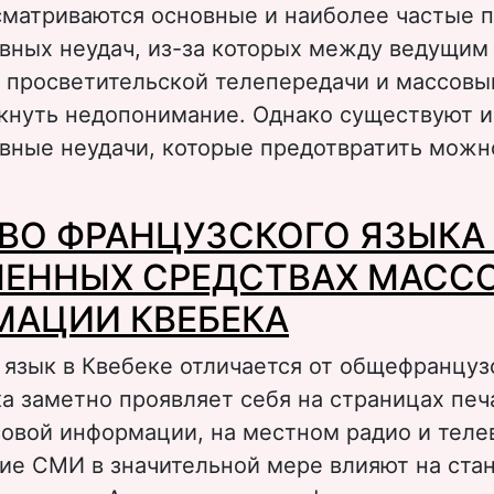
ссматриваются основные и наиболее частые 
вных неудач, из-за которых между ведущим
 просветительской телепередачи и массовы
кнуть недопонимание. Однако существуют и
вные неудачи, которые предотвратить можн
 Коммуникативные неудачи в речи ведущих
ВО ФРАНЦУЗСКОГО ЯЗЫКА
росветительских телепередач: причины и с
ЕННЫХ СРЕДСТВАХ МАСС
АЦИИ КВЕБЕКА
 язык в Квебеке отличается от общефранцуз
а заметно проявляет себя на страницах пе
овой информации, на местном радио и теле
кие СМИ в значительной мере влияют на ста