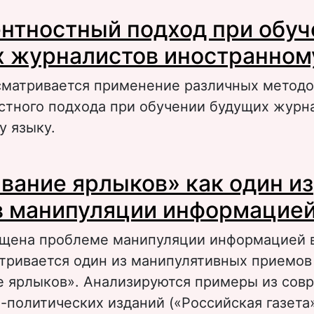
 Формирование образа России в условиях п
нтностный подход при обуч
апряженности (на материале американской
 журналистов иностранном
сматривается применение различных методо
стного подхода при обучении будущих журн
у языку.
 Компетентностный подход при обучении б
вание ярлыков» как один из
урналистов иностранному языку
 манипуляции информацие
ящена проблеме манипуляции информацией в
тривается один из манипулятивных приемов
е ярлыков». Анализируются примеры из сов
политических изданий («Российская газета