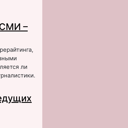
ов
 СМИ –
рерайтинга,
овными
ляется ли
урналистики.
новые виды
ведущих