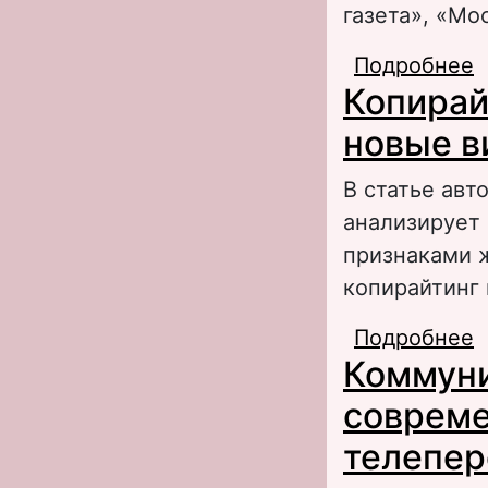
газета», «Мо
Подробнее
о
Копирай
м
новые в
В статье авт
анализирует 
признаками ж
копирайтинг
Подробнее
о
Коммуни
ж
совреме
телепер