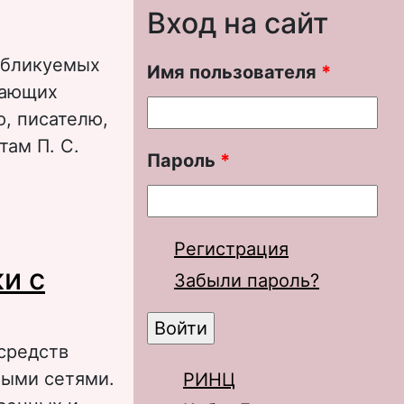
Вход на сайт
публикуемых
Имя пользователя
*
дающих
, писателю,
там П. С.
Пароль
*
ия ВЦИК» 1920–
Регистрация
и с
Забыли пароль?
средств
ными сетями.
РИНЦ