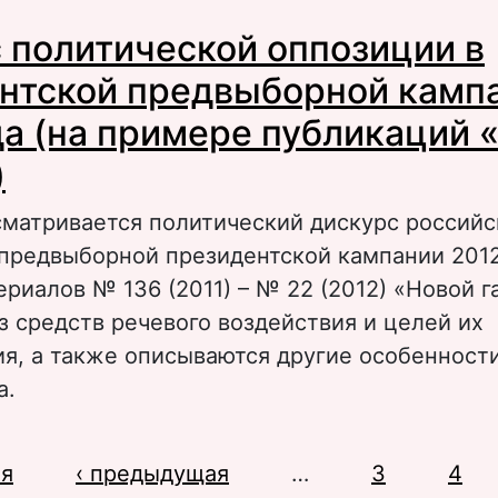
 Репрезентация судебной власти в дискурсе
 политической оппозиции в
нглийских печатных СМИ: стратегия актива
нтской предвыборной камп
да (на примере публикаций 
)
сматривается политический дискурс россий
предвыборной президентской кампании 2012
риалов № 136 (2011) – № 22 (2012) «Новой г
з средств речевого воздействия и целей их
я, а также описываются другие особенност
а.
 Дискурс политической оппозиции в презид
цы
ая
редвыборной кампании 2012 года (на приме
‹ предыдущая
…
3
4