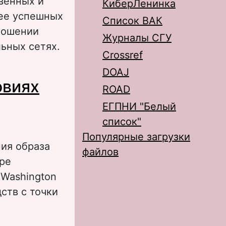
венных и
КиберЛенинка
ее успешных
Список ВАК
ношении
Журналы СГУ
ьных сетях.
Crossref
алов Чувашской
DOAJ
овиях
ROAD
ЕГПНИ "Белый
список"
Популярные загрузки
ния образа
файлов
ре
«Washington
ств с точки