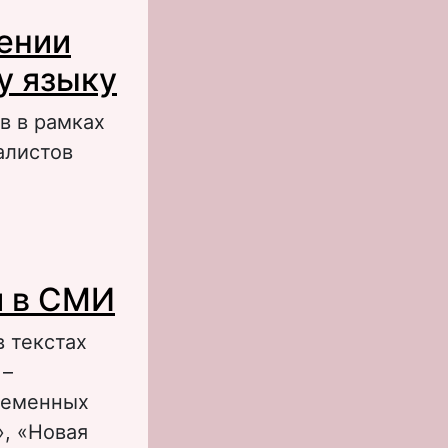
олитической
ении
 прессы)
у языку
в в рамках
алистов
удущих
й в СМИ
 текстах
 –
ременных
», «Новая