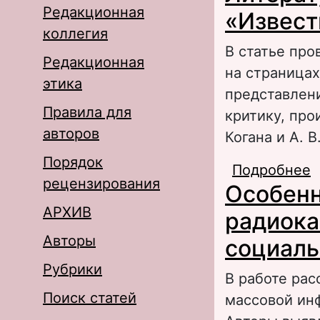
Редакционная
«Извест
коллегия
В статье про
Редакционная
на страницах
этика
представлени
Правила для
критику, про
авторов
Когана и А. В
Порядок
Подробнее
о
рецензирования
Особенн
1
АРХИВ
радиока
Авторы
социаль
Рубрики
В работе ра
Поиск статей
массовой ин