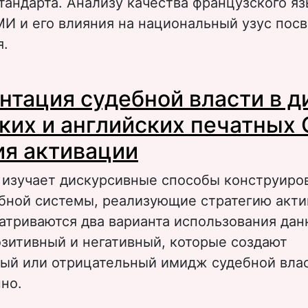
тандарта. Анализу качества французского я
МИ и его влияния на национальный узус пос
я.
 КАЧЕСТВО ФРАНЦУЗСКОГО ЯЗЫКА В СОВ
нтация судебной власти в д
СРЕДСТВАХ МАССОВОЙ ИНФОРМАЦИИ КВЕБ
ких и английских печатных
ия активации
и изучает дискурсивные способы конструиро
бной системы, реализующие стратегию акти
атриваются два варианта использования дан
озитивный и негативный, которые создают
ый или отрицательный имидж судебной вла
но.