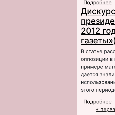
Подробнее
о
Дискурс
а
президе
2012 го
газеты»
В статье рас
оппозиции в 
примере мате
дается анали
использовани
этого период
Подробнее
о
Страни
« перв
п