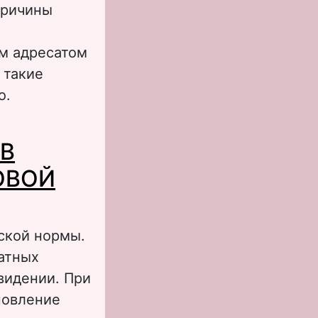
причины
м адресатом
 такие
о.
 современных
 В
ледствия
ОВОЙ
ской нормы.
чатных
видении. При
новление