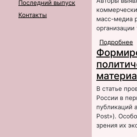
Авторы выяв
Последний выпуск
коммерчески
Контакты
масс-медиа 
организации
Подробнее
о
Формиро
Р
политич
материа
В статье про
России в пе
публикаций а
Post»). Особ
зрения их эк