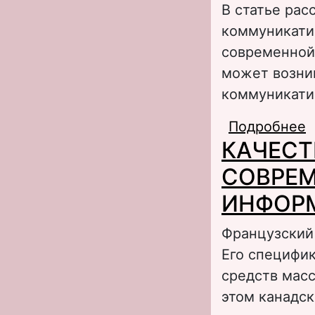
В статье ра
коммуникати
современной
может возни
коммуникати
Подробнее
о
КАЧЕСТ
п
СОВРЕМ
ИНФОРМ
Французский
Его специфик
средств масс
этом канадс