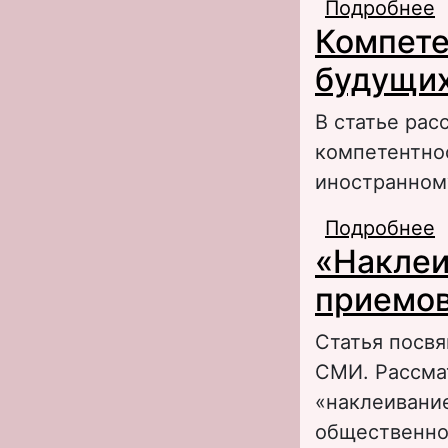
Подробнее
о
Компете
н
будущих
В статье рас
компетентно
иностранном
Подробнее
о
«Наклеи
ж
приемов
Статья посв
СМИ. Рассма
«наклеивани
общественно-