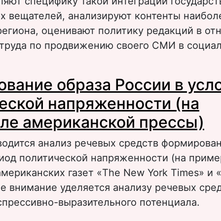
ляют специфику такой интеграции государст
х вещателей, анализируют контенты наибол
региона, оценивают политику редакций в от
 труда по продвижению своего СМИ в социал
 Особенности интеграции теле- и радиокан
вание образа России в усл
еспублики с социальными сетями
еской напряженности (на
ле американской прессы)
водится анализ речевых средств формирова
риод политической напряженности (на приме
мериканских газет «The New York Times» и 
ое внимание уделяется анализу речевых сред
спрессивно-выразительного потенциала.