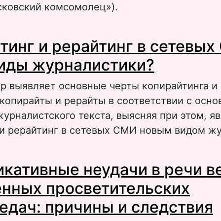
сковский комсомолец»).
 «Наклеивание ярлыков» как один из прием
тинг и рерайтинг в сетевых
анипуляции информацией в СМИ
иды журналистики?
ор выявляет основные черты копирайтинга и 
копирайты и рерайты в соответствии с осн
урналистского текста, выясняя при этом, яв
 и рерайтинг в сетевых СМИ новым видом ж
 Копирайтинг и рерайтинг в сетевых СМИ – 
кативные неудачи в речи 
урналистики?
нных просветительских
едач: причины и следствия