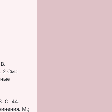
 B.
. 2 См.:
дные
. С. 44.
чинения. М.;