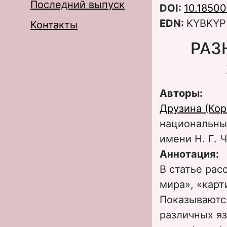
Последний выпуск
DOI:
10.18500
EDN:
KYBKYP
Контакты
РАЗ
Авторы:
Друзина (Ко
национальны
имени Н. Г. 
Аннотация:
В статье рас
мира», «карт
Показываютс
различных я