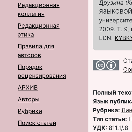
Друзина (К
Редакционная
ЯЗЫКОВОЙ 
коллегия
университе
Редакционная
2009. Т. 9,
этика
EDN:
KYBK
Правила для
авторов
Ст
Порядок
Com
рецензирования
АРХИВ
Полный текс
Авторы
Язык публик
Рубрика:
Лин
Рубрики
Тип статьи:
Н
Поиск статей
УДК:
811.1/.8