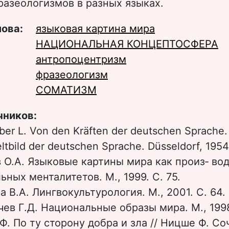
азеологизмов в разных языках.
лова:
языковая картина мира
НАЦИОНАЛЬНАЯ КОНЦЕПТОСФЕРА
антропоцентризм
фразеологизм
СОМАТИЗМ
чников:
ber L. Von den Kräften der deutschen Sprache.
ltbild der deutschen Sprache. Düsseldorf, 1954
 О.А. Языковые картины мира как произ‑ во
ьных менталитетов. М., 1999. С. 75.
а В.А. Лингвокультурология. М., 2001. С. 64.
ачев Г.Д. Национальные образы мира. М., 1998
Ф. По ту сторону добра и зла // Ницше Ф. Со