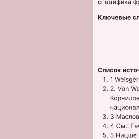
специфика фр
Ключевые с
Список исто
1 Weisger
2. Von We
Корнилов
национал
3 Маслов
4 См.: Г
5 Ницше 