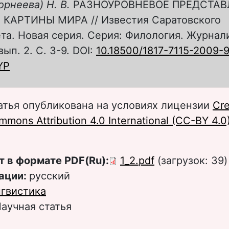
орнеева) Н. В.
РАЗНОУРОВНЕВОЕ ПРЕДСТАВ
КАРТИНЫ МИРА // Известия Саратовского
та. Новая серия. Серия: Филология. Журнал
 вып. 2. С. 3-9. DOI:
10.18500/1817-7115-2009-
YP
атья опубликована на условиях лицензии
Cre
mons Attribution 4.0 International (CC-BY 4.0
т в формате PDF(Ru):
1_2.pdf
(загрузок: 39)
ации:
русский
гвистика
аучная статья