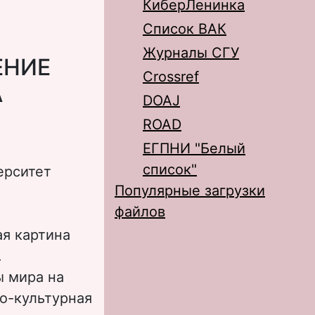
КиберЛенинка
Список ВАК
Журналы СГУ
ЕНИЕ
Crossref
А
DOAJ
ROAD
ЕГПНИ "Белый
список"
ерситет
Популярные загрузки
файлов
ая картина
.
 мира на
о-культурная