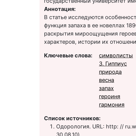
государственный университет им
Аннотация:
В статье исследуются особенност
функция запаха в ее новеллах 189
раскрытия мироощущения героев
характеров, истории их отношени
Ключевые слова:
символисты
З. Гиппиус
природа
весна
запах
героиня
гармония
Список источников:
Одорология. URL: http: // ru.w
30.08.10).