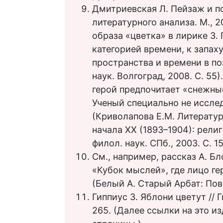
Дмитриевская Л. Пейзаж и п
литературного анализа. М., 
образа «цветка» в лирике З. 
категорией времени, к запах
пространства и времени в поэ
наук. Волгоград, 2008. С. 5
герой предпочитает «снежны
Ученый специально не иссле
(Криволапова Е.М. Литературн
начала ХХ (1893–1904): рели
филол. наук. СПб., 2003. С. 1
См., например, рассказ А. Б
«Кубок мыслей», где лицо г
(Белый А. Старый Арбат: Пове
Гиппиус З. Яблони цветут // Гип
265. (Далее ссылки на это из