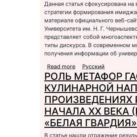
Данная статья сфокусирована на
стратегии формирования имиджа 
материале официального веб-сай
Университета им. Н. Г. Чернышев
представляет собой многоаспект
типы дискурса. В современном ми
получения информации об универ
Read more
about Лексико-семант
Русский
РОЛЬ МЕТАФОР Г
формирования имиджа 
КУЛИНАРНОЙ НАП
ПРОИЗВЕДЕНИЯХ 
НАЧАЛА ХХ ВЕКА 
«БЕЛАЯ ГВАРДИЯ»
В статье нашли отражение резул