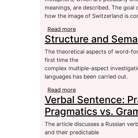
meanings, are described. The goal o
how the image of Switzerland is con
Read more
about M. P. Shishkin’s 
Structure and Seman
conceptual metaphor
The theoretical aspects of word-for
first time the
complex multiple-aspect investigat
languages has been carried out.
Read more
about Structure and Se
Verbal Sentence: Pr
Pragmatics vs. Gr
The article discusses a Russian ver
and their predictable