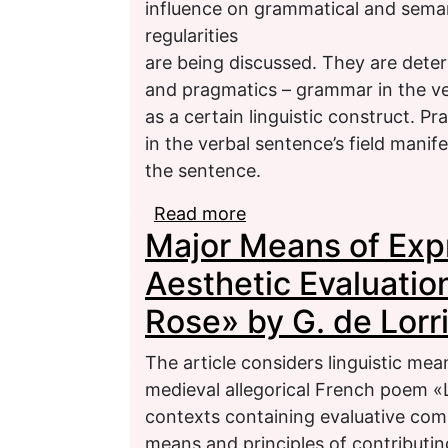
influence on grammatical and seman
regularities
are being discussed. They are dete
and pragmatics – grammar in the ver
as a certain linguistic construct. P
in the verbal sentence’s field manif
the sentence.
Read more
about Verbal Sentence: 
Major Means of Expr
Grammar
Aesthetic Evaluatio
Rose» by G. de Lorr
The article considers linguistic mea
medieval allegorical French poem «L
contexts containing evaluative comp
means and principles of contributing