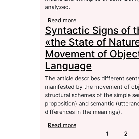
analyzed.
Read more
about Major Means of Ex
Syntactic Signs of t
Roman de la Rose» by G
«the State of Natur
Movement of Object
Language
The article describes different sen
manifested by the movement of obje
structural schemes of the simple se
proposition) and semantic (utteranc
differences in the meanings).
Read more
about Syntactic Signs o
Pages
Manifested by the Move
1
2