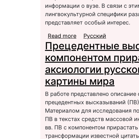
информации о вузе. В связи с эт
лингвокультурной специфики раз
представляет особый интерес.
Read more
about Лингво-культурн
Русский
Прецедентные выс
официальном веб-сайт
Кембриджа, Гарварда
компонентом прир
аксиологии русско
картины мира
В работе представлено описание
прецедентных высказываний (ПВ)
Материалом для исследования п
ПВ в текстах средств массовой и
вв. ПВ с компонентом прирастат
трансформации известной цитаты