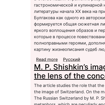
гастрономической и кулинарной 
литературы начала XX века на пр
Булгакова как одного из авторск
формируется общая сюжетная ли
яркого воплощения образов и пе
которые в процессе повествован
полноправными героями, допол
картину жизнеописания судеб лю
Read more
about РОЛЬ МЕТАФО
Русский
M. P. Shishkin’s im
НАПРАВЛЕННОСТИ В 
НАЧАЛА ХХ ВЕКА (НА
the lens of the con
БУЛГАКОВА)
The article studies the role that t
the image of Switzerland. On the mat
The Russian Switzerland by M. P. Sh
metaphors, which are peculiarly enc