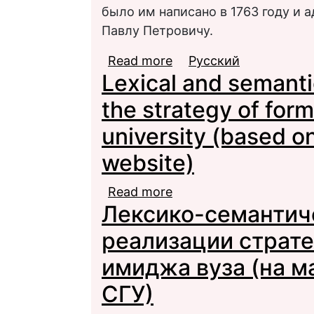
было им написано в 1763 году и 
Павлу Петровичу.
Read more
about Прецедентные в
Русский
Lexical and semant
Сибирью в аксиологии
the strategy of form
university (based o
website)
Read more
about Lexical and sema
Лексико-семантич
forming the image of a 
website)
реализации страт
имиджа вуза (на м
СГУ)