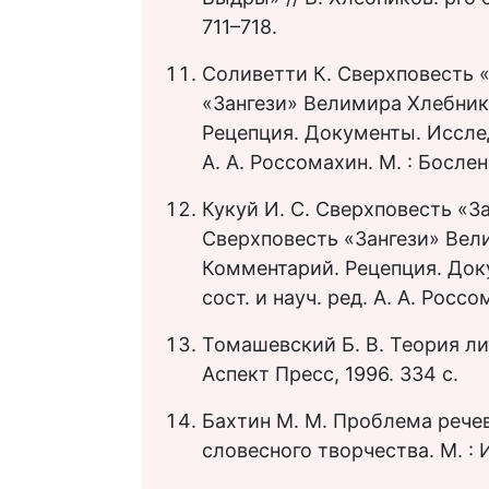
711–718.
Соливетти К. Сверхповесть «
«Зангези» Велимира Хлебник
Рецепция. Документы. Исслед
А. А. Россомахин. М. : Бослен
Кукуй И. С. Сверхповесть «За
Сверхповесть «Зангези» Вел
Комментарий. Рецепция. Док
сост. и науч. ред. А. А. Россо
Томашевский Б. В. Теория лит
Аспект Пресс, 1996. 334 с.
Бахтин М. М. Проблема речев
словесного творчества. М. : 