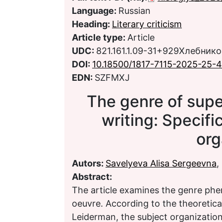
Language:
Russian
Heading:
Literary criticism
Article type:
Article
UDC:
821.161.1.09-31+929Хлебнико
DOI:
10.18500/1817-7115-2025-25-
EDN:
SZFMXJ
The genre of supe
writing: Specifi
org
Autors:
Savelyeva Alisa Sergeevna
,
Abstract:
The article examines the genre phe
oeuvre. According to the theoretica
Leiderman, the subject organization 