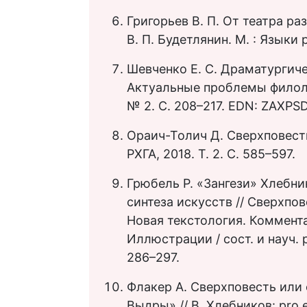
Григорьев В. П. От театра ра
В. П. Будетлянин. М. : Языки
Шевченко Е. С. Драматургиче
Актуальные проблемы филоло
№ 2. С. 208–217. EDN: ZAXPS
Ораич-Толич Д. Сверхповесть /
РХГА, 2018. Т. 2. С. 585–597.
Грюбель Р. «Зангези» Хлебни
синтеза искусств // Сверхпо
Новая текстология. Коммент
Иллюстрации / сост. и науч. р
286–297.
Флакер А. Сверхповесть или
Выдры» // В. Хлебников: pro et 