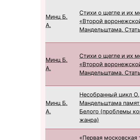
Стихи о щегле и их м
Минц Б.
«Второй воронежско
А.
Мандельштама. Стать
Стихи о щегле и их м
Минц Б.
«Второй воронежско
А.
Мандельштама. Стать
Несобранный цикл О.
Минц Б.
Мандельштама памят
А.
Белого (проблемы ко
жанра)
«Первая московская 