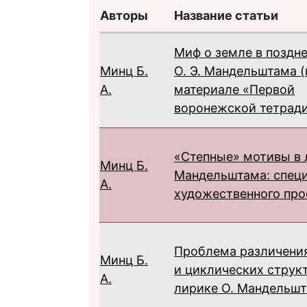
Авторы
Название статьи
Миф о земле в поздн
Минц Б.
О. Э. Мандельштама (
А.
материале «Первой
воронежской тетради
«Степные» мотивы в 
Минц Б.
Мандельштама: спец
А.
художественного про
Проблема различени
Минц Б.
и циклических струк
А.
лирике О. Мандельш