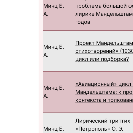
Минц Б.
проблема большой ф
А.
лирике Мандельштам
годов
Проект Мандельштам
Минц Б.
стихотворений» (1930
А.
цикл или подборка?
«Авиационный» цикл 
Минц Б.
Мандельштама: к пр
А.
контекста и толкован
Лирический триптих
Минц Б.
«Петрополь» О. Э.