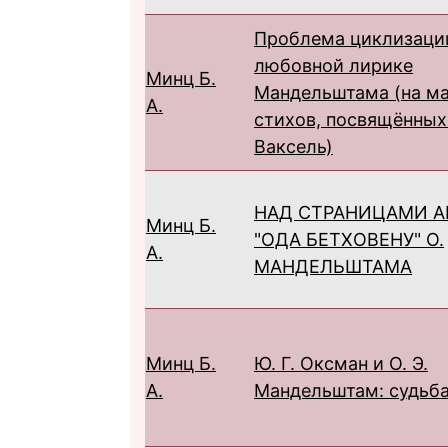
Проблема циклизаци
любовной лирике
Минц Б.
Мандельштама (на м
А.
стихов, посвящённых
Ваксель)
НАД СТРАНИЦАМИ А
Минц Б.
"ОДА БЕТХОВЕНУ" О.
А.
МАНДЕЛЬШТАМА
Минц Б.
Ю. Г. Оксман и О. Э.
А.
Мандельштам: судьба