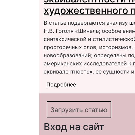
художественного 
В статье подвергаются анализу ш
Н.В. Гоголя «Шинель; особое вни
синтаксической и стилистическо
просторечных слов, историзмов, 
новообразований; определены под
американских исследователей к 
эквивалентность», ее сущности и
Подробнее
о Повесть Н.В. Гогол
проблема эквивалент
произведения
Загрузить статью
Вход на сайт