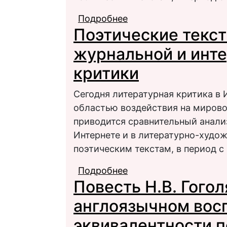
Подробнее
о Поэтические тексты
Поэтические текст
литературной критик
журнальной и инт
критики
Сегодня литературная критика в 
областью воздействия на мировоз
приводится сравнительный анали
Интернете и в литературно-худо
поэтическим текстам, в период с
Подробнее
о Поэтические тексты
Повесть Н.В. Гого
литературной критик
англоязычном вос
эквивалентности 