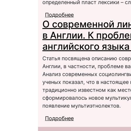
определенный пласт лексики – сл
Подробнее
о ЭТНОЛИНГВИСТИЧ
О современной ли
СЛЕНГА (НА МАТЕРИ
в Англии. К пробл
английского языка
Статья посвящена описанию совр
Англии, в частности, проблеме в
Анализ современных социолингв
ученых показал, что в настоящее 
традиционно известном как мест
сформировалось новое мультику
появление мультиэтнолектов.
Подробнее
о О современной линг
вариативности англи