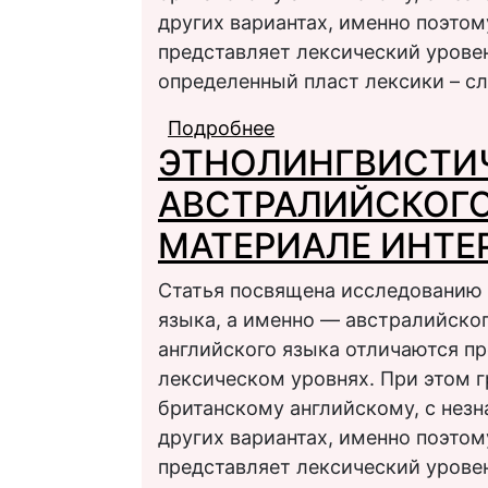
других вариантах, именно поэтом
представляет лексический урове
определенный пласт лексики – сл
Подробнее
о Этнолингвистически
ЭТНОЛИНГВИСТИ
материале интернет-
АВСТРАЛИЙСКОГО
МАТЕРИАЛЕ ИНТЕ
Статья посвящена исследованию 
языка, а именно — австралийског
английского языка отличаются пр
лексическом уровнях. При этом 
британскому английскому, с нез
других вариантах, именно поэтом
представляет лексический урове