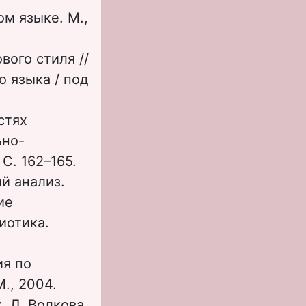
м языке. М.,
ого стиля //
 языка / под
стях
ьно-
С. 162–165.
й анализ.
ие
иотика.
ия по
., 2004.
, Л. Волкова.