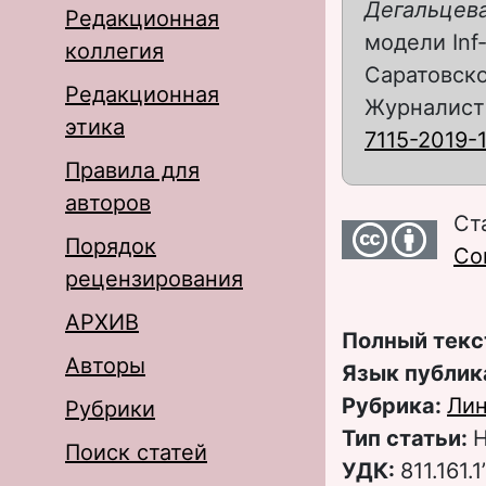
Дегальцева
Редакционная
модели Inf
коллегия
Саратовско
Редакционная
Журналистик
этика
7115-2019-
Правила для
авторов
Ст
Порядок
Com
рецензирования
АРХИВ
Полный текс
Авторы
Язык публик
Рубрика:
Лин
Рубрики
Тип статьи:
Н
Поиск статей
УДК:
811.161.