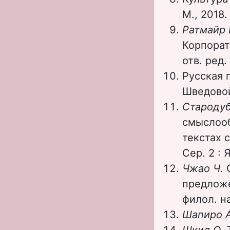
М., 2018.
Ратмайр 
Корпорат
отв. ред.
Русская г
Шведовой.
Староду
смыслооб
текстах 
Сер. 2 : 
Чжао Ч.
предложе
филол. на
Шапиро 
Шкил О
.