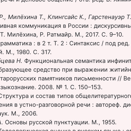
Р., Милёхина Т., Клингсайс К., Гарстенауэр Т
ивная коммуникация в России : дискурсивны
 Т. Милёхина, Р. Ратмайр. М., 2017. С. 9–10.
рамматика : в 2 т. Т. 2 : Синтаксис / под ред.
 М., 1980. С. 317.
бцева Н.
Функциональная семантика инфинит
разующее средство при выражении житийн
старорусских памятников письменности // Ве
Языкознание. 2008. № 1. C. 150–153.
Структура и состав типов общелитературног
ния в устно-разговорной речи : автореф. ди
ук. М., 2006.
А.
Основы русской пунктуации. М., 1955.
 Телеологическая оценка в русском языке : 