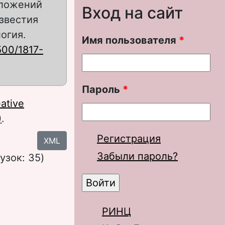
дложений
Вход на сайт
звестия
огия.
Имя пользователя
*
500/1817-
Пароль
*
ative
)
.
Регистрация
XML
Забыли пароль?
узок: 35)
РИНЦ