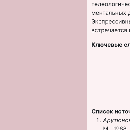
телеологиче
ментальных д
Экспрессивн
встречается 
Ключевые с
Список исто
Арутюно
М., 1988.