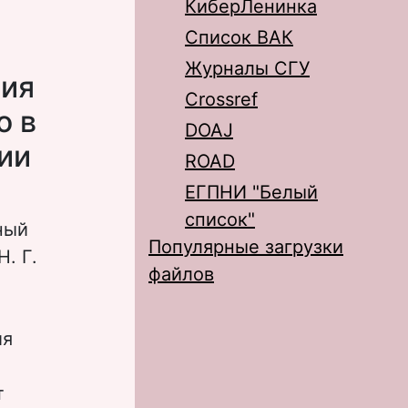
КиберЛенинка
Список ВАК
Журналы СГУ
ния
Crossref
o в
DOAJ
ии
ROAD
ЕГПНИ "Белый
список"
ный
Популярные загрузки
. Г.
файлов
ия
т