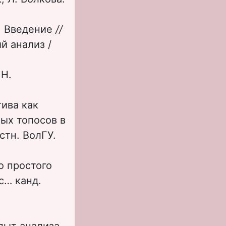
.
Введение
//
й анализ /
 Н.
ива как
ых топосов в
стн. ВолГУ.
о простого
с… канд.
опыт анализа