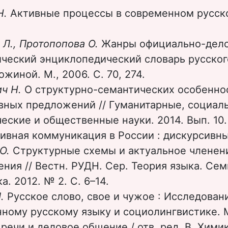
Н.
Активные процессы в современном русско
 Л., Протопопова О.
Жанры официально-делов
ческий энциклопедический словарь русского
ожиной. М., 2006. С. 70, 274.
ич Н.
О структурно-семантических особенно
вных предложений // Гуманитарные, социал
еские и общественные науки. 2014. Вып. 10. 
ивная коммуникация в России : дискурсивны
 О.
Структурные схемы и актуальное членен
ния // Вестн. РУДН. Сер. Теория языка. Сем
. 2012. № 2. С. 6–14.
Л.
Русское слово, свое и чужое : Исследован
ному русскому языку и социолингвистике. М
речи и деловое общение / отв. ред. В. Химик