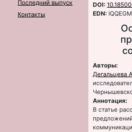
Последний выпуск
DOI:
10.18500
EDN:
IQQEGM
Контакты
Ос
пр
с
Авторы:
Дегальцева 
исследовател
Чернышевск
Аннотация:
В статье ра
предложений
коммуникаци