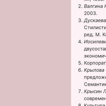
Валгина 
2003.
Дускаева
Стилисти
ред. М. К
Иосилев
двусоста
экономич
Корпорат
Крылова
предложе
Семантика
Крысин 
современ
Культура 