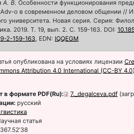
 А. В.
Особенности функционирования пре
-Adv-o в современном деловом общении // И
го университета. Новая серия. Серия: Филол
а. 2019. Т. 19, вып. 2. С. 159-163. DOI:
10.18
19-2-159-163
, EDN:
IQQEGM
атья опубликована на условиях лицензии
Cre
mons Attribution 4.0 International (CC-BY 4.0
т в формате PDF(Ru):
7._degalceva.pdf
(загр
ации:
русский
гвистика
аучная статья
1’367.52’38