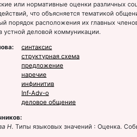
ские или нормативные оценки различных со
ействий, что объясняется тематикой общен
ый порядок расположения их главных члено
в устной деловой коммуникации.
лова:
синтаксис
структурная схема
предложение
наречие
инфинитив
Inf-Adv-o
деловое общение
чников:
ва Н
. Типы языковых значений : Оценка. Соб