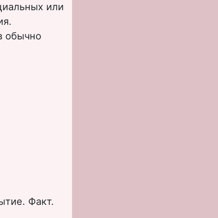
циальных или
ия.
в обычно
ытие. Факт.