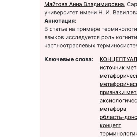
Майтова Анна Владимировна
, Са
университет имени Н. И. Вавилов
Аннотация:
В статье на примере терминологи
языков исследуется роль когнит
частноотраслевых терминосисте
Ключевые слова:
КОНЦЕПТУАЛ
источник ме
метафоричес
метафоричес
признаки мет
аксиологичес
метафора
область-дон
концепт
терминологич