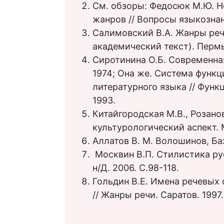
См. обзоры: Федосюк М.Ю. 
жанров // Вопросы языкозна
Салимовский B.A. Жанры реч
академический текст). Пермь
Сиротинина O.Б. Современная
1974; Она же. Система функ
литературного языка // Функ
1993.
Китайгородская M.B., Розано
культурологический аспект. 
Аллатов В. М. Волошинов, Ба
Москвин В.П. Стилистика рус
н/Д. 2006. C.98-118.
Гольдин В.Е. Имена речевых
// Жанры речи. Саратов. 1997. 