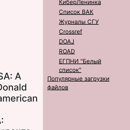
КиберЛенинка
Список ВАК
Журналы СГУ
Crossref
DOAJ
ROAD
ЕГПНИ "Белый
список"
SA: A
Популярные загрузки
 Donald
файлов
 american
: