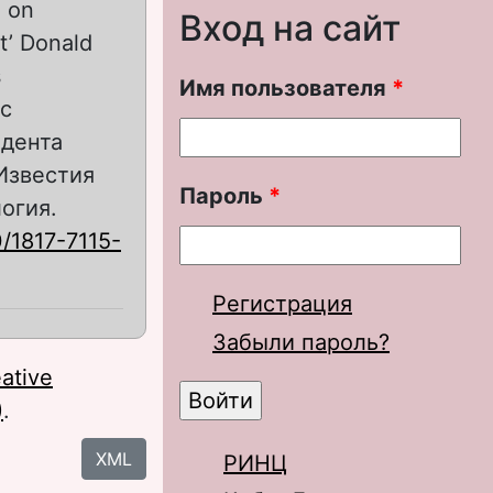
 on
Вход на сайт
t’ Donald
s
Имя пользователя
*
с
идента
 Известия
Пароль
*
огия.
/1817-7115-
Регистрация
Забыли пароль?
ative
)
.
XML
РИНЦ