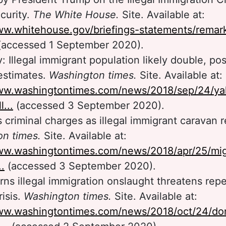
curity.
The White House.
Site. Available at:
ww.whitehouse.gov/briefings-statements/remar
accessed 1 September 2020).
: Illegal immigrant population likely double, poss
estimates.
Washington times.
Site. Available at:
www.washingtontimes.com/news/2018/sep/24/ya
l...
(accessed 3 September 2020).
criminal charges as illegal immigrant caravan r
on times.
Site. Available at:
www.washingtontimes.com/news/2018/apr/25/mig
.
(accessed 3 September 2020).
ns illegal immigration onslaught threatens repe
risis.
Washington times.
Site. Available at:
www.washingtontimes.com/news/2018/oct/24/do