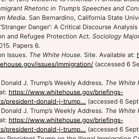
mmigrant Rhetoric in Trump’s Speeches and Con
am Media
. San Bernardino, California State Univ
‘
Stranger Danger’: A Critical Discourse Analysis
on and Refugee Protection Act.
Sociology
Majo
015. Papers 6.
on Issues.
The White House.
Site. Available at:
ehouse.gov/issues/immigration/
(accessed 6 S
 Donald J. Trump’s Weekly Address.
The White
 at:
https://www.whitehouse.gov/briefings-
s/president-donald-j-trump...
(accessed 6 Sept
 Donald J. Trump’s Weekly Address.
The White
 at:
https://www.whitehouse.gov/briefings-
s/president-donald-j-trump...
(accessed 6 Sept
y President Trump on the Illegal Immigration Cr