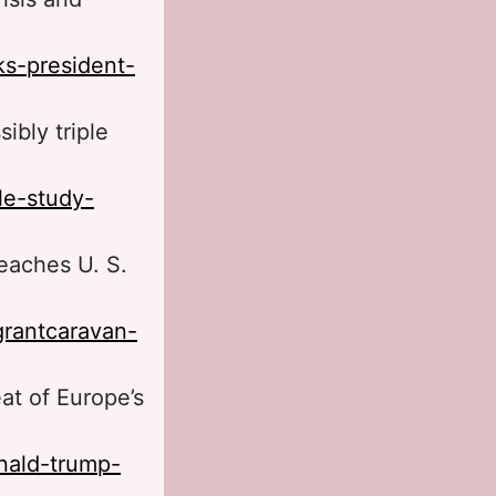
ks-president-
ibly triple
le-study-
eaches U. S.
rantcaravan-
at of Europe’s
nald-trump-