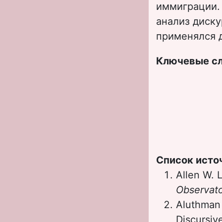
иммиграции.
анализ диску
применялся д
Ключевые с
Список исто
Allen W. 
Observato
Aluthman 
Discursiv