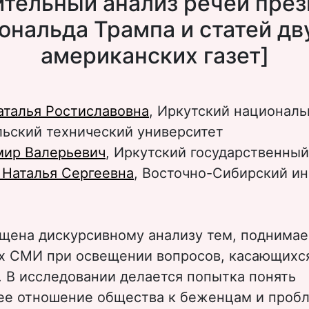
ительный анализ речей през
ональда Трампа и статей дв
американских газет]
аталья Ростиславовна
, Иркутский национал
льский технический университет
мир Валерьевич
, Иркутский государственный
 Наталья Сергеевна
, Восточно-Сибирский и
ящена дискурсивному анализу тем, поднима
х СМИ при освещении вопросов, касающихс
 В исследовании делается попытка понять
е отношение общества к беженцам и проб