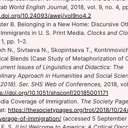
rab World English Journal
, 2018, vol. 9, no. 4, p
x.doi.org/10.24093/awej/vol9no4.2
er B. Belonging in a New Home: Discursive Oth
Immigrants in U. S. Print Media.
Clocks and Cl
 1, pр. 1–2.
h N., Sivtseva N., Skopintseva T., Kontrimovic
cal Blends (Case Study of Metaphorization of
urrent Issues of Linguistics and
Didactics: The
iplinary Approach in Humanities
and Social Scie
2018). Ser. SHS Web of
Conferences,
2018, vol
s://doi.org/10.1051/shsconf/20185001171
dia Coverage of Immigration.
The Society Pag
 at:
https://thesocietypages.org/trot/2018/10/24
erage-of-immigration/
(accessed 5 September
 E. S.
(Un) Welcome to America: A Critical Disc