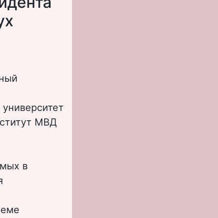
идента
ух
ьный
 университет
нститут МВД
емых в
я
леме