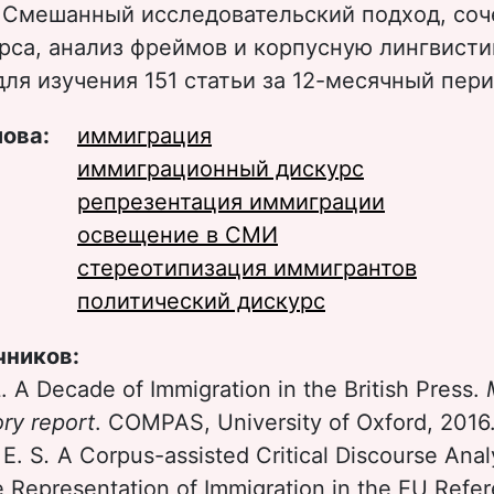
 Cмешанный исследовательский подход, со
рса, анализ фреймов и корпусную лингвисти
ля изучения 151 статьи за 12-месячный пери
лова:
иммиграция
иммиграционный дискурс
репрезентация иммиграции
освещение в СМИ
стереотипизация иммигрантов
политический дискурс
чников:
L. A Decade of Immigration in the British Press.
ry report
. COMPAS, University of Oxford, 2016.
E. S
.
A Corpus-assisted Critical Discourse Anal
e Representation of Immigration in the EU Ref