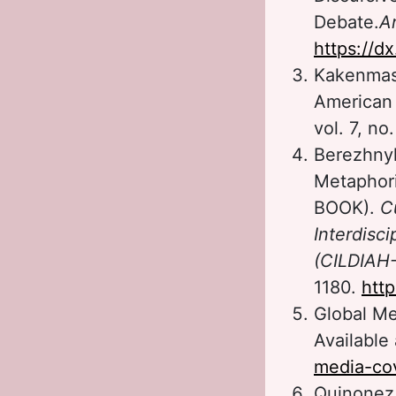
Debate.
A
https://d
Kakenmast
American 
vol. 7, no.
Berezhnyk
Metaphori
BOOK).
C
Interdisc
(CILDIAH-
1180.
http
Global Me
Available
media-cov
Quinonez