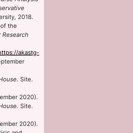
servative
ersity, 2018.
 of the
r Research
https://akastg-
eptember
 House.
Site.
ember 2020).
 House.
Site.
ember 2020).
isis and