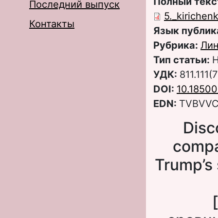
Полный текс
Последний выпуск
5._kirichen
Контакты
Язык публик
Рубрика:
Лин
Тип статьи:
Н
УДК:
811.111
DOI:
10.18500
EDN:
TVBVV
Disc
compar
Trump’s 