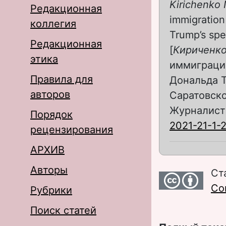
Kirichenko 
Редакционная
immigration
коллегия
Trump’s spe
Редакционная
[
Кириченко 
этика
иммиграци
Правила для
Дональда Т
авторов
Саратовско
Журналистик
Порядок
2021-21-1-
рецензирования
АРХИВ
Авторы
Ст
Com
Рубрики
Поиск статей