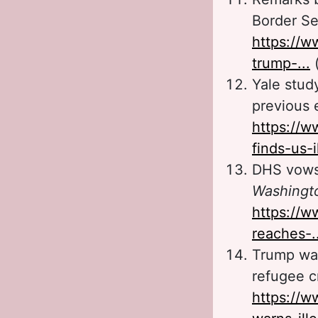
Border Se
https://w
trump-...
(
Yale study
previous 
https://
finds-us-il
DHS vows 
Washingt
https://
reaches-..
Trump war
refugee c
https://