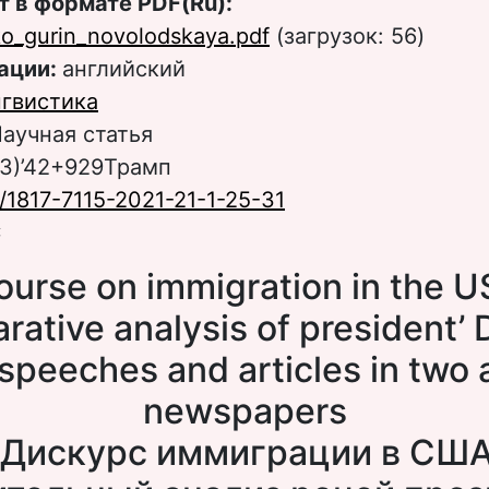
т в формате PDF(Ru):
ko_gurin_novolodskaya.pdf
(загрузок: 56)
ации:
английский
гвистика
аучная статья
(73)’42+929Трамп
/1817-7115-2021-21-1-25-31
C
ourse on immigration in the U
ative analysis of president’
speeches and articles in two
newspapers
[Дискурс иммиграции в США