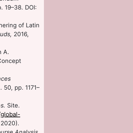
p. 19–38. DOI:
ering of Latin
ouds,
2016,
h A.
 Concept
nces
. 50, pp. 1171–
es.
Site.
/global-
 2020).
ourse Analysis