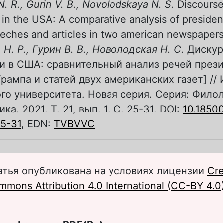
N. R., Gurin V. B., Novolodskaya N. S.
Discourse
 in the USA: A comparative analysis of presiden
eches and articles in two american newspaper
Н. Р., Гурин В. В., Новолодская Н. С.
Дискур
и в США: сравнительный анализ речей през
рампа и статей двух американских газет] //
го университета. Новая серия. Серия: Филол
а. 2021. Т. 21, вып. 1. С. 25-31. DOI:
10.18500
25-31
, EDN:
TVBVVC
атья опубликована на условиях лицензии
Cre
mons Attribution 4.0 International (CC-BY 4.0