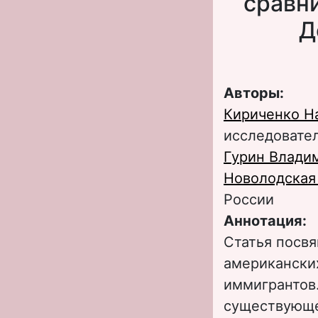
сравн
Д
Авторы:
Кириченко Н
исследовате
Гурин Влади
Новолодская
России
Аннотация:
Статья посв
американски
иммигрантов.
существующе