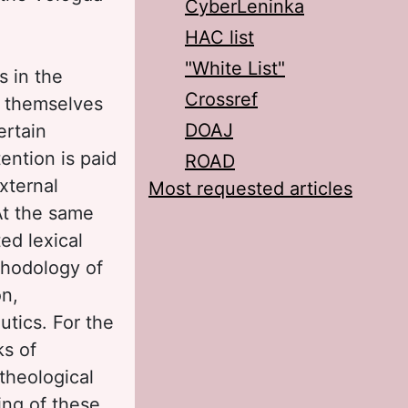
CyberLeninka
HAC list
"White List"
s in the
Crossref
d themselves
DOAJ
ertain
ention is paid
ROAD
xternal
Most requested articles
 At the same
ed lexical
ethodology of
on,
tics. For the
ks of
theological
ing of these