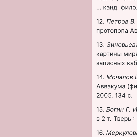
… канд. филол
12.
Петров В.
протопопа Авв
13.
Зиновьева
картины мира
записных каба
14.
Мочалов Е
Аввакума (фи
2005. 134 с.
15.
Богин Г. 
в 2 т. Тверь :
16.
Меркулов