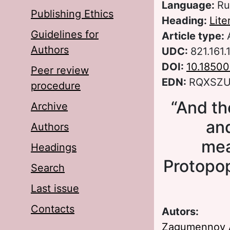
Language:
Ru
Publishing Ethics
Heading:
Lite
Guidelines for
Article type:
Authors
UDC:
821.161
DOI:
10.18500
Peer review
EDN:
RQXSZ
procedure
“And th
Archive
and
Authors
mea
Headings
Protopop
Search
Last issue
Contacts
Autors:
Zagumennov A