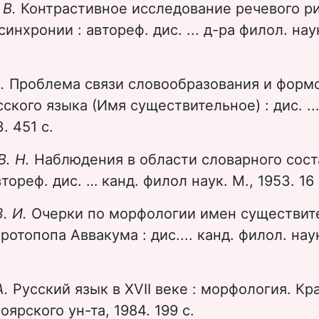
 В.
Контрастивное исследование речевого р
инхронии : автореф. дис. ... д-ра филол. наук
С.
Проблема связи словообразования и форм
сского языка (Имя существительное) : дис. ..
. 451 c.
В. Н.
Наблюдения в области словарного сос
тореф. дис. … канд. филол наук. М., 1953. 16 
. И.
Очерки по морфологии имен существит
отопопа Аввакума : дис.... канд. филол. нау
А.
Русский язык в XVII веке : морфология. Кр
ярского ун-та, 1984. 199 с.