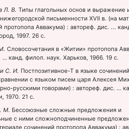
 Л. В.
Типы глагольных основ и выражение 
нижегородской письменности XVII в. (на ма
 протопопа Аввакума) : автореф. дис. ... кан
ород, 1997. 26 c.
 М.
Словосочетания в «Житии» протопопа Авв
 … канд. филол. наук. Харьков, 1966. 19 с.
и С. И.
Постпозитивное-Т в языке сочинени
сравнении с языком писем царя Алексея Ми
рно-русскими говорами) : автореф. дис. … ка
, 1970. 21 с.
. М.
Бессоюзные сложные предложения и
ьные с ними сложноподчиненные предложен
териале сочинений протопопа Аввакума) : ав