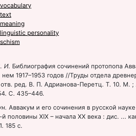
vocabulary
text
meaning
linguistic personality
schism
. И.
Библиография сочинений протопопа Авв
 нем 1917–1953 годов //Труды отдела древне
отв. ред. В. П. Адрианова-Перетц. Т. 10. М. ; 
4. С. 435–446.
ун.
Аввакум и его сочинения в русской науке
й половины XIX – начала XX века : дис. ... ка
. 185 с.