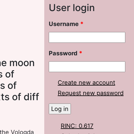
User login
Username
*
Password
*
the moon
s of
Create new account
s of
Request new password
s of diff
RINC: 0.617
 the Vologda