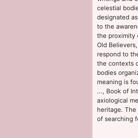
celestial bod
designated as 
to the awaren
the proximity 
Old Believers
respond to the
the contexts o
bodies organi
meaning is fou
..., Book of I
axiological m
heritage. The
of searching f