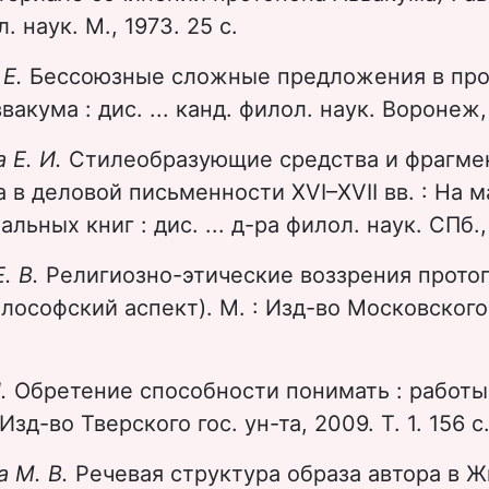
. наук. М., 1973. 25 с.
 Е.
Бессоюзные сложные предложения в про
акума : дис. ... канд. филол. наук. Воронеж, 
 Е. И.
Стилеобразующие средства и фрагме
 в деловой письменности XVI–XVII вв. : На 
льных книг : дис. ... д-ра филол. наук. СПб.,
. В.
Религиозно-этические воззрения прото
лософский аспект). М. : Изд-во Московского 
И.
Обретение способности понимать : работы 
 Изд-во Тверского гос. ун-та, 2009. Т. 1. 156 с
а М. В.
Речевая структура образа автора в 