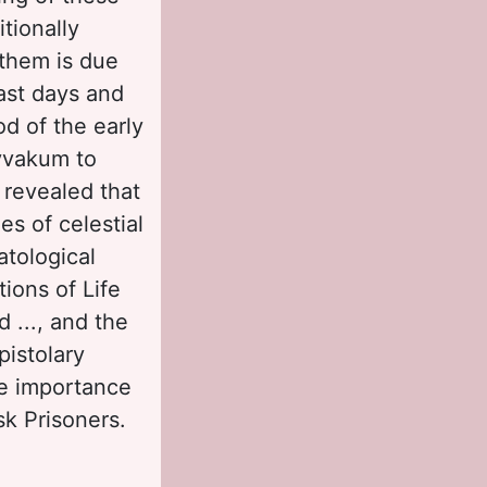
tionally
 them is due
ast days and
od of the early
Avvakum to
 revealed that
es of celestial
atological
ions of Life
d ..., and the
pistolary
he importance
sk Prisoners.