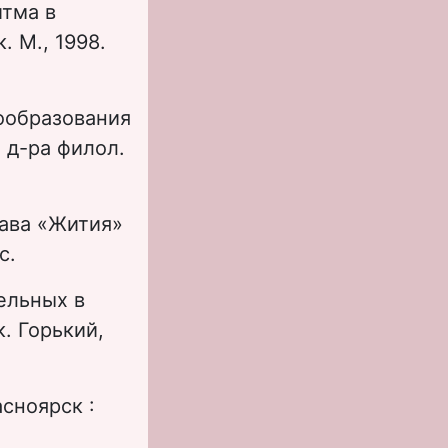
итма в
. М., 1998.
ообразования
. д-ра филол.
тава «Жития»
с.
ельных в
к. Горький,
асноярск :