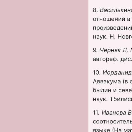
8.
Василькина
отношений в 
произведений
наук. Н. Новг
9.
Черняк Л.
автореф. дис.
10.
Иорданид
Аввакума (в 
былин и севе
наук. Тбилиси
11
. Иванова В
соотносител
языке (На ма