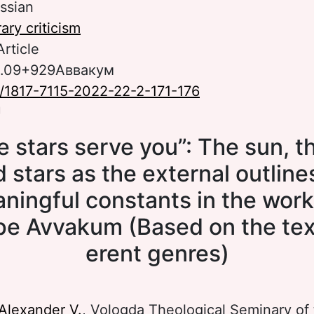
ssian
rary criticism
Article
.1.09+929Аввакум
/1817-7115-2022-22-2-171-176
U
e stars serve you”: The sun, 
 stars as the external outline
ningful constants in the work
e Avvakum (Based on the text
erent genres)
lexander V.
, Vologda Theological Seminary of