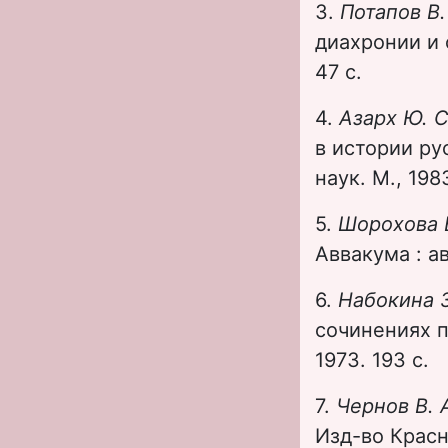
3.
Потапов В.
диахронии и с
47 c.
4.
Азарх Ю. 
в истории ру
наук. М., 1983
5.
Шорохова 
Аввакума : ав
6.
Набокина З
сочинениях пр
1973. 193 с.
7.
Чернов В. 
Изд-во Красно