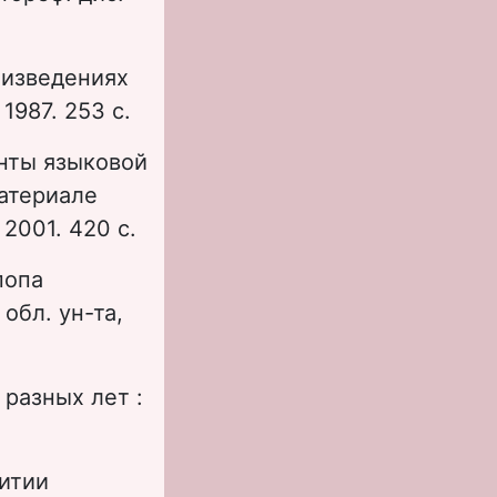
изведениях
1987. 253 с.
нты языковой
материале
 2001. 420 с.
попа
обл. ун-та,
разных лет :
.
Житии