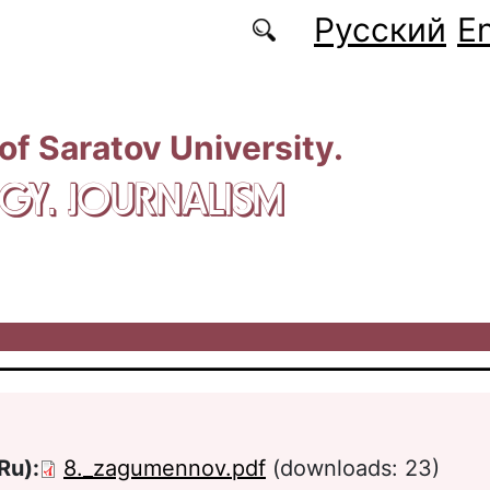
Русский
En
 of Saratov University.
GY. JOURNALISM
Ru):
8._zagumennov.pdf
(downloads: 23)