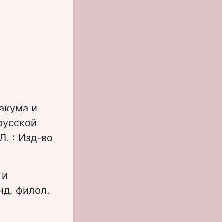
акума и
русской
Л. : Изд-во
 и
нд. филол.