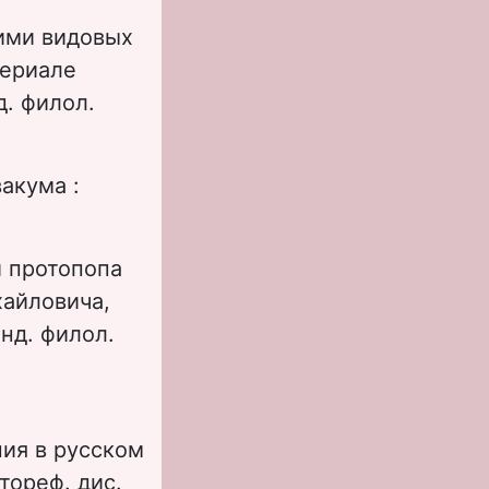
ими видовых
териале
д. филол.
акума :
й протопопа
хайловича,
нд. филол.
ия в русском
тореф. дис.