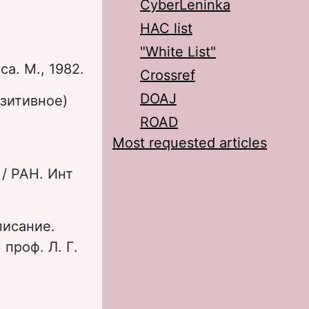
CyberLeninka
HAC list
"White List"
а. М., 1982.
Crossref
DOAJ
зитивное)
ROAD
Most requested articles
/ РАН. Ин­т
писание.
проф. Л. Г.