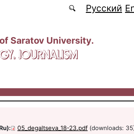
Русский
En
 of Saratov University.
GY. JOURNALISM
Ru):
05_degaltseva_18-23.pdf
(downloads: 35