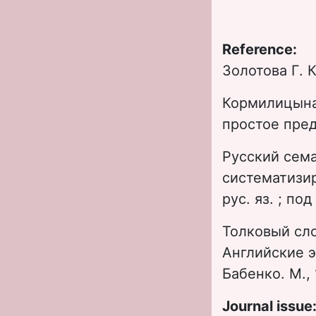
Reference:
Золотова Г. 
Кормилицына
простое пред
Русский сема
систематизир
рус. яз. ; по
Толковый сло
Английские э
Бабенко. М., 
Journal issue