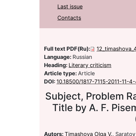
Last issue
Contacts
Full text PDF(Ru):
12_timashova_
Language:
Russian
Heading:
Literary criticism
Article type:
Article
DOI:
10.18500/1817-7115-2011-11-4
Subject, Problem Ra
Title by A. F. Pi
Autors:
Timashova Olga V.
, Saratov