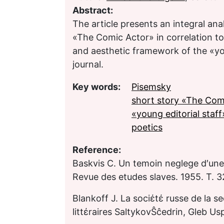
Abstract:
The article presents an integral ana
«The Comic Actor» in correlation to 
and aesthetic framework of the «you
journal.
Key words:
Pisemsky
short story «The Com
«young editorial staff
poetics
Reference:
Baskvis C. Un temoin neglege d′une
Revue des etudes slaves. 1955. T. 3
Blankoff J. La sociέtέ russe de la s
littέraires Saltykov­Ŝĉedrin, Gleb Us