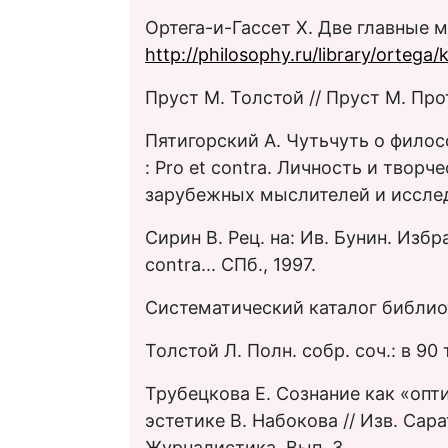
Ортега-и-Гассет Х. Две главные 
http://philosophy.ru/library/ortega/
Пруст М. Толстой // Пруст М. Прот
Пятигорский А. Чуть­чуть о фило
: Pro et contra. Личность и творч
зарубежных мыслителей и исследо
Сирин В. Рец. на: Ив. Бунин. Избра
contra... СПб., 1997.
Систематический каталог библиоте
Толстой Л. Полн. собр. соч.: в 90 т.
Трубецкова Е. Сознание как «опт
эстетике В. Набокова // Изв. Сарат
Журналистика. Вып. 3.