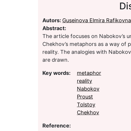
Di
Autors:
Guseinova Elmira Rafikovna
Abstract:
The article focuses on Nabokov’s un
Chekhov’s metaphors as a way of pa
reality. The analogies with Nabokov’
are drawn.
Key words:
metaphor
reality
Nabokov
Proust
Tolstoy
Chekhov
Reference: