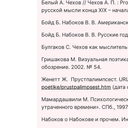
Белый А. Чехов // Чехов А. П. : Pr
русской мысли конца XIX – начала
Бойд Б. Набоков В. В. Американск
Бойд Б. Набоков В. В. Русские год
Булгаков С. Чехов как мыслитель //
Гришакова М. Визуальная поэтика
обозрение. 2002. № 54.
Женетт Ж. Пруст­палимпсест. UR
poetike/prust­palimpsest.htm
(дата 
Мамардашвили М. Психологическа
утраченного времени». СПб., 1997
Набоков о Набокове и прочем. Инт