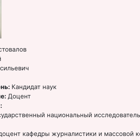
стовалов
й
сильевич
ень:
Кандидат наук
ие:
Доцент
:
сударственный национальный исследовател
доцент кафедры журналистики и массовой 