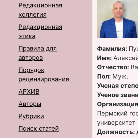
Редакционная
коллегия
Редакционная
этика
Правила для
Фамилия:
Пу
авторов
Имя:
Алексе
Отчество:
Ва
Порядок
Пол:
Муж.
рецензирования
Ученая степ
АРХИВ
Ученое зван
Авторы
Организация
Пермский го
Рубрики
университет
Поиск статей
Должность: