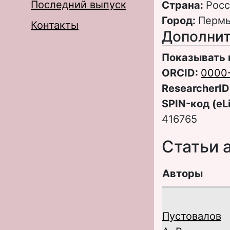
Последний выпуск
Страна:
Росс
Город:
Перм
Контакты
Дополнит
Показывать 
ORCID:
0000
ResearcherID
SPIN-код (eL
416765
Статьи 
Авторы
Пустовалов