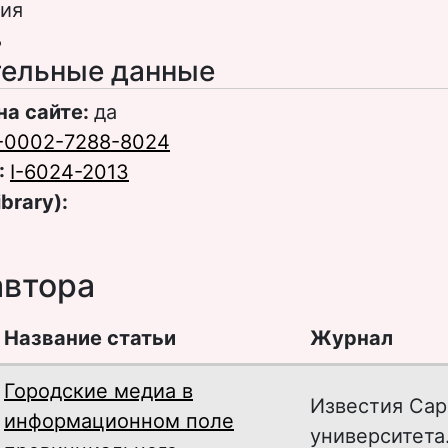
ия
ь
ельные данные
на сайте:
да
-0002-7288-8024
:
I-6024-2013
ibrary):
автора
Название статьи
Журнал
Городские медиа в
Известия Сар
информационном поле
университета