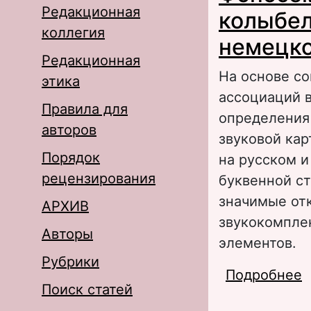
Редакционная
колыбел
коллегия
немецко
Редакционная
На основе с
этика
ассоциаций в
Правила для
определения
авторов
звуковой кар
Порядок
на русском и
рецензирования
буквенной с
значимые отк
АРХИВ
звукокомпле
Авторы
элементов.
Рубрики
Подробнее
о
Поиск статей
м