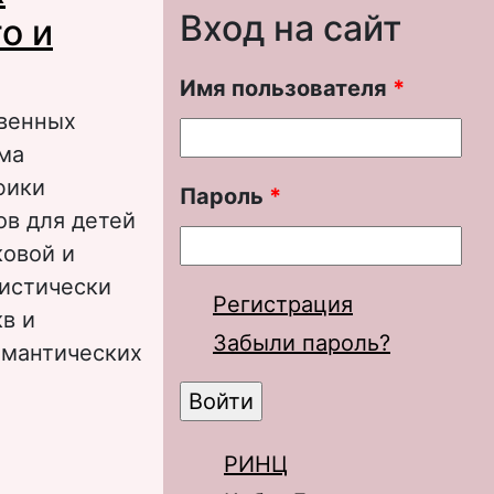
Вход на сайт
о и
Имя пользователя
*
твенных
ема
фики
Пароль
*
ов для детей
ковой и
тистически
Регистрация
в и
Забыли пароль?
емантических
ельных (на
РИНЦ