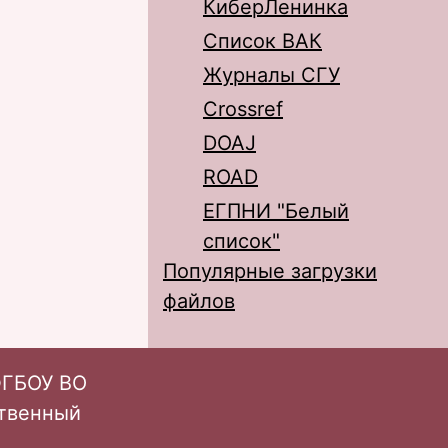
КиберЛенинка
Список ВАК
Журналы СГУ
Crossref
DOAJ
ROAD
ЕГПНИ "Белый
список"
Популярные загрузки
файлов
ФГБОУ ВО
ственный