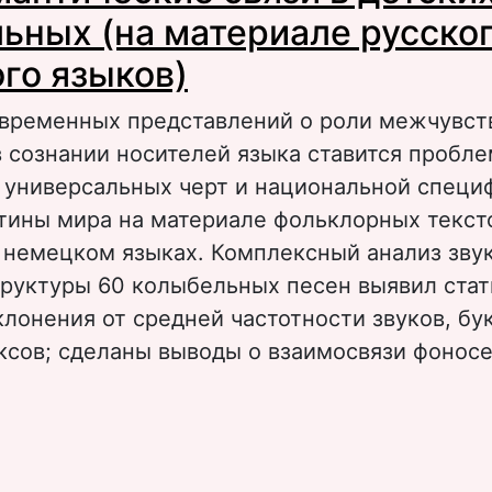
ьных (на материале русског
го языков)
овременных представлений о роли межчувс
 сознании носителей языка ставится пробл
 универсальных черт и национальной специ
тины мира на материале фольклорных текст
 немецком языках. Комплексный анализ зву
труктуры 60 колыбельных песен выявил ста
лонения от средней частотности звуков, бук
ксов; сделаны выводы о взаимосвязи фонос
 Фоносемантические связи в детских колыб
атериале русского и немецкого языков)