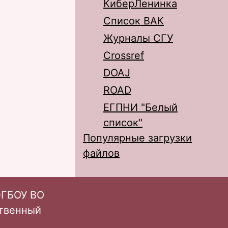
КиберЛенинка
Список ВАК
Журналы СГУ
Crossref
DOAJ
ROAD
ЕГПНИ "Белый
список"
Популярные загрузки
файлов
ФГБОУ ВО
ственный