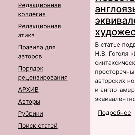
Редакционная
англояз
коллегия
эквивал
Редакционная
художес
этика
В статье под
Правила для
Н.В. Гоголя 
авторов
синтаксическ
Порядок
просторечных
рецензирования
авторских но
АРХИВ
и англо-амер
эквивалентно
Авторы
Подробнее
о
Рубрики
в
Поиск статей
х