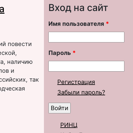
Вход на сайт
а
Имя пользователя
*
ий повести
еской,
Пароль
*
та, наличию
лов и
сийских, так
Регистрация
одческая
Забыли пароль?
ном
вода
РИНЦ