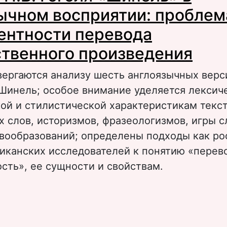
ычном восприятии: проблем
ентности перевода
твенного произведения
вергаются анализу шесть англоязычных верс
«Шинель; особое внимание уделяется лексич
ой и стилистической характеристикам текс
 слов, историзмов, фразеологизмов, игры с
вообразований; определены подходы как рос
иканских исследователей к понятию «перев
сть», ее сущности и свойствам.
 Повесть Н.В. Гоголя «Шинель» в англоязыч
осприятии: проблема эквивалентности пере
удожественного произведения