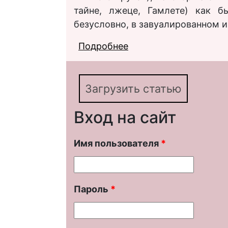
тайне, лжеце, Гамлете) как б
безусловно, в завуалированном 
Подробнее
о О влиянии романа «
повесть «Яр» С. А. Ес
Загрузить статью
Вход на сайт
Имя пользователя
*
Пароль
*