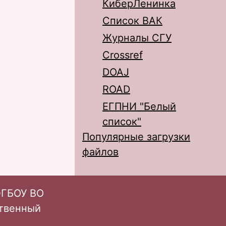
КиберЛенинка
Список ВАК
Журналы СГУ
Crossref
DOAJ
ROAD
ЕГПНИ "Белый
список"
Популярные загрузки
файлов
ФГБОУ ВО
ственный