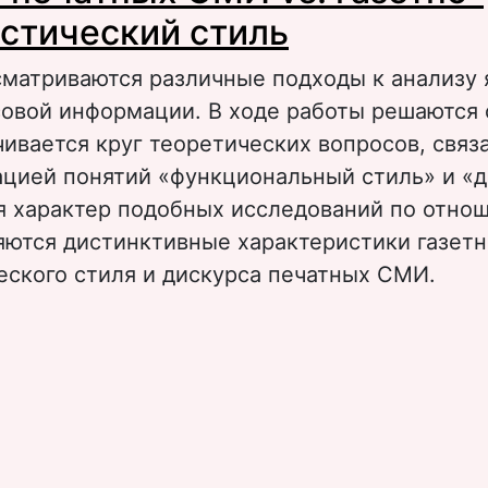
стический стиль
сматриваются различные подходы к анализу 
совой информации. В ходе работы решаются
чивается круг теоретических вопросов, связ
цией понятий «функциональный стиль» и «д
я характер подобных исследований по отнош
яются дистинктивные характеристики газетн
еского стиля и дискурса печатных СМИ.
 Дискурс печатных СМИ vs. газетно-публиц
тиль