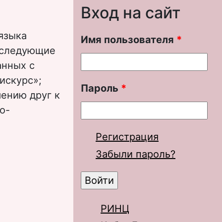
Вход на сайт
языка
Имя пользователя
*
 следующие
анных с
искурс»;
Пароль
*
ению друг к
о-
Регистрация
истический
Забыли пароль?
РИНЦ