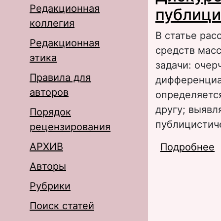
Редакционная
публици
коллегия
В статье рас
Редакционная
средств мас
этика
задачи: очер
Правила для
дифференциа
авторов
определяетс
другу; выявл
Порядок
публицистич
рецензирования
АРХИВ
Подробнее
о
с
Авторы
Рубрики
Поиск статей