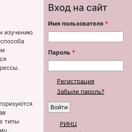
Вход на сайт
Имя пользователя
*
и изучению
 способа
ам
Пароль
*
ся
рессы.
ые способы ее
Регистрация
Забыли пароль?
егоризуются
ав
е типы
РИНЦ
иц,