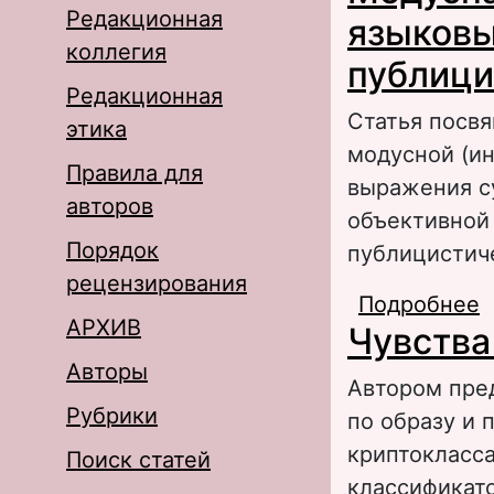
Редакционная
языковы
коллегия
публици
Редакционная
Статья посв
этика
модусной (ин
Правила для
выражения с
авторов
объективной
Порядок
публицистич
рецензирования
Подробнее
о
АРХИВ
Чувства
р
Авторы
Автором пред
Рубрики
по образу и 
криптокласс
Поиск статей
классификато