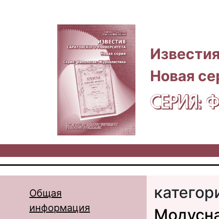
Перейти к основному содержанию
Известия
Новая се
СЕРИЯ:
категор
Общая
информация
Модусна