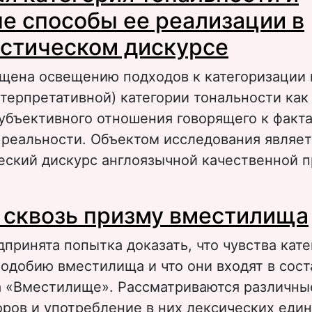
е способы ее реализации в
стическом дискурсе
ящена освещению подходов к категоризации 
терпретативной) категории тональности как
убъективного отношения говорящего к факт
 реальности. Объектом исследования являет
еский дискурс англоязычной качественной п
 Модусная категория тональности и языков
 сквозь призму вместилища
еализации в публицистическом дискурсе
принята попытка доказать, что чувства кат
подобию вместилища и что они входят в сост
а «Вместилище». Рассматриваются различны
ров и употребление в них лексических един