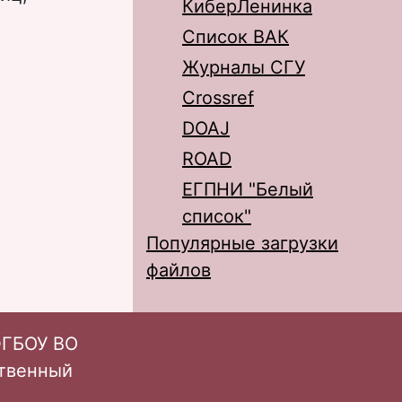
КиберЛенинка
Список ВАК
Журналы СГУ
Crossref
DOAJ
ROAD
ЕГПНИ "Белый
список"
Популярные загрузки
файлов
ФГБОУ ВО
ственный