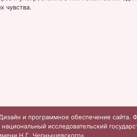
х чувства.
 Чувства сквозь призму вместилища
Дизайн и программное обеспечение сайта. 
 национальный исследовательский государ
имени Н.Г. Чернышевского»