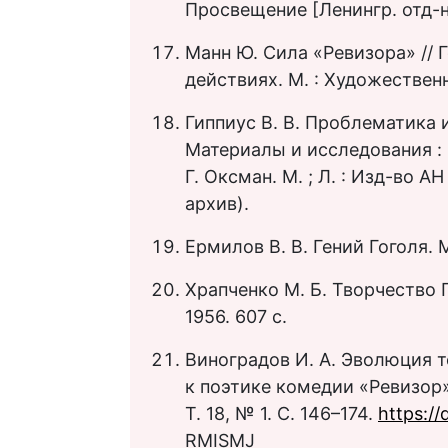
Просвещение [Ленингр. отд-ни
Манн Ю. Сила «Ревизора» // Г
действиях. М. : Художественн
Гиппиус В. В. Проблематика и
Материалы и исследования : в 2
Г. Оксман. М. ; Л. : Изд-во А
архив).
Ермилов В. В. Гений Гоголя. М
Храпченко М. Б. Творчество Г
1956. 607 с.
Виноградов И. А. Эволюция т
к поэтике комедии «Ревизор»
Т. 18, № 1. С. 146–174.
https://
RMISMJ