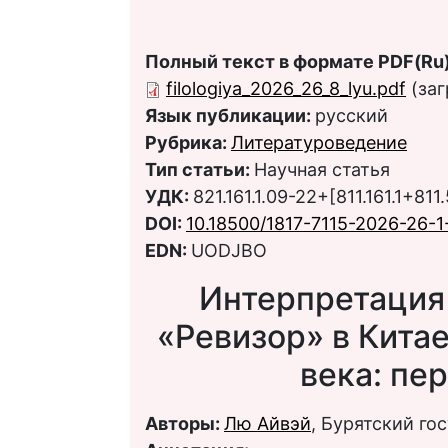
Полный текст в формате PDF(Ru)
filologiya_2026_26_8_lyu.pdf
(заг
Язык публикации:
русский
Рубрика:
Литературоведение
Тип статьи:
Научная статья
УДК:
821.161.1.09-22+[811.161.1+8
DOI:
10.18500/1817-7115-2026-26-1
EDN:
UODJBO
Интерпретация 
«Ревизор» в Китае
века: пе
Авторы:
Лю Айвэй
, Бурятский го