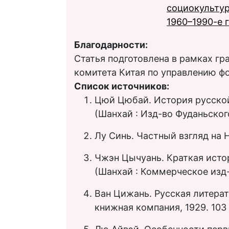
социокультур
1960–1990-е г
Благодарности:
Статья подготовлена в рамках г
комитета Китая по управлению ф
Список источников:
Цюй Цюбай. История русской 
(Шанхай : Изд-во Фуданьского 
Лу Синь. Частный взгляд на Н.
Чжэн Цычуань. Краткая истор
(Шанхай : Коммерческое изд-во
Ван Цижань. Русская литерат
книжная компания, 1929. 103 с