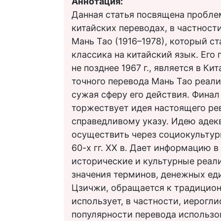
Аннотация:
Данная статья посвящена пробле
китайских переводах, в частност
Мань Тао (1916–1978), который с
классика на китайский язык. Его 
не позднее 1967 г., является в К
точного перевода Мань Тао реали
сужая сферу его действия. Финал
торжествует идея настоящего ре
справедливому указу. Идею адек
осуществить через социокультур
60-х гг. ХХ в. Дает информацию 
исторические и культурные реали
значения терминов, денежных еди
Цзичжи, обращается к традицио
использует, в частности, иерогл
популярности перевода использо