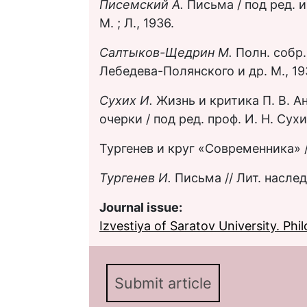
Писемский А.
Письма / под ред. и
М. ; Л., 1936.
Салтыков-Щедрин М.
Полн. собр. 
Лебедева-Полянского и др. М., 1933
Сухих И.
Жизнь и критика П. В. А
очерки / под ред. проф. И. Н. Сухи
Тургенев и круг «Современника» / п
Тургенев И.
Письма // Лит. наследс
Journal issue:
Izvestiya of Saratov University. Phil
Submit article