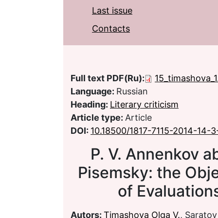
Last issue
Contacts
Full text PDF(Ru):
15_timashova_1
Language:
Russian
Heading:
Literary criticism
Article type:
Article
DOI:
10.18500/1817-7115-2014-14-3
P. V. Annenkov ab
Pisemsky: the Objec
of Evaluation
Autors:
Timashova Olga V.
, Saratov