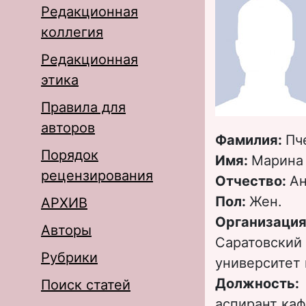
Редакционная
коллегия
Редакционная
этика
Правила для
авторов
Фамилия:
Пч
Порядок
Имя:
Марина
рецензирования
Отчество:
Ан
Пол:
Жен.
АРХИВ
Организация
Авторы
Саратовский
Рубрики
университет 
Должность:
Поиск статей
аспирант каф