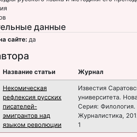
ия
ов
ельные данные
на сайте:
да
автора
Название статьи
Журнал
Некомическая
Известия Саратовс
рефлексия русских
университета. Нова
писателей-
Серия: Филология.
эмигрантов над
Журналистика, 2012
языком революции
1