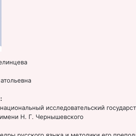
елинцева
атольевна
:
 национальный исследовательский государс
имени Н. Г. Чернышевского
едры русского языка и методики его препод