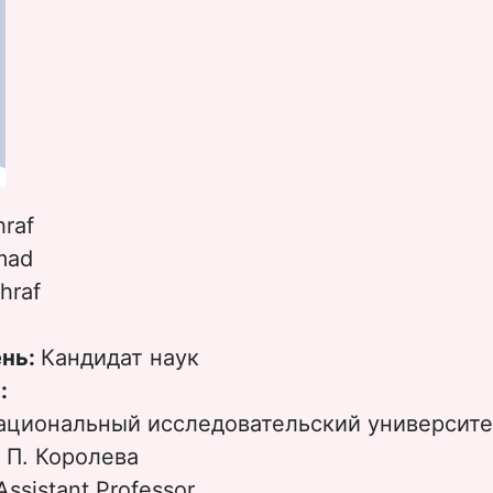
hraf
mad
hraf
ень:
Кандидат наук
:
ациональный исследовательский университ
 П. Королева
Assistant Professor