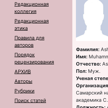
Редакционная
коллегия
Редакционная
этика
Правила для
авторов
Фамилия:
As
Порядок
Имя:
Muham
рецензирования
Отчество:
As
Пол:
Муж.
АРХИВ
Ученая степ
Авторы
Организация
Рубрики
Самарский н
академика С.
Поиск статей
Должность: