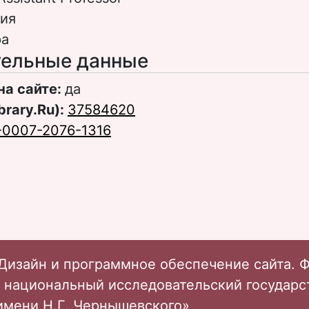
ия
ра
ельные данные
на сайте:
да
brary.Ru):
37584620
-0007-2076-1316
Дизайн и программное обеспечение сайта. 
 национальный исследовательский государ
имени Н.Г. Чернышевского»