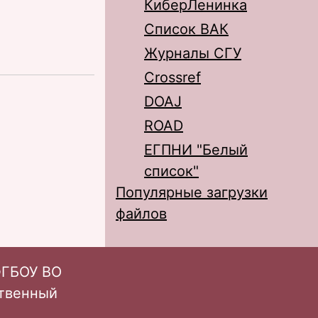
КиберЛенинка
Список ВАК
Журналы СГУ
Crossref
DOAJ
ROAD
ЕГПНИ "Белый
список"
Популярные загрузки
файлов
ФГБОУ ВО
ственный