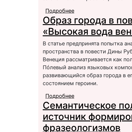
Подробнее
о Финансовая термин
Образ города в по
экспансии в совреме
«Высокая вода ве
В статье предпринята попытка ан
пространства в повести Дины Ру
Венеция рассматривается как по
Пóлевый анализ языковых компон
развивающийся образ города в е
состоянием героини.
Подробнее
о Образ города в по
Семантическое по
венецианцев»
источник формиро
фразеологизмов