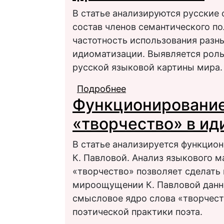
В статье анализируются русские
состав членов семантического по
частотность использования разны
идиоматизации. Выявляется роль
русской языковой картины мира.
Подробнее
о Семантическое пол
Функционирование
русских фразеологиз
«творчество» в ид
В статье анализируется функцион
К. Павловой. Анализ языкового м
«творчество» позволяет сделать 
мироощущении К. Павловой данно
смысловое ядро слова «творчест
поэтической практики поэта.