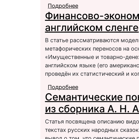
Подробнее
о Функционирование к
Финансово-эконом
Павловой
английском сленге
В статье рассматриваются моде
метафорических переносов на ос
«Имущественные и товарно-дене
английском языке (его американ
проведён их статистический и ко
Подробнее
о Финансово-экономи
Семантические пов
из сборника А. Н.
Статья посвящена описанию видо
текстах русских народных сказок
вывод о том, что семантические 