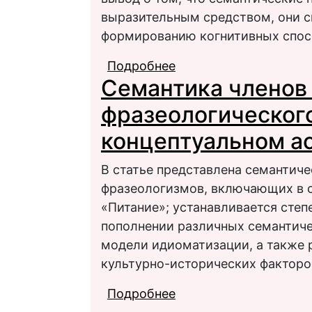
выразительным средством, они 
формированию когнитивных спос
Подробнее
о Семантические повт
Семантика членов
Афанасьева
фразеологического
концептуальном а
В статье представлена семантич
фразеологизмов, включающих в с
«Питание»; устанавливается степ
пополнении различных семантиче
модели идиоматизации, а также 
культурно-исторических факторо
Подробнее
о Семантика членов 