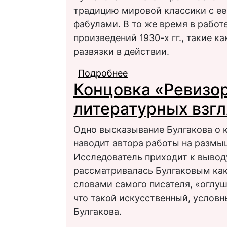
традицию мировой классики с е
фабулами. В то же время в работ
произведений 1930-х гг., такие к
развязки в действии.
Подробнее
о Проблема счастья и
Концовка «Ревизор
произведениях М. А. 
литературных взгл
Одно высказывание Булгакова о к
наводит автора работы на размыш
Исследователь приходит к выводу
рассматривалась Булгаковым как
словами самого писателя, «оглуш
что такой искусственный, условн
Булгакова.