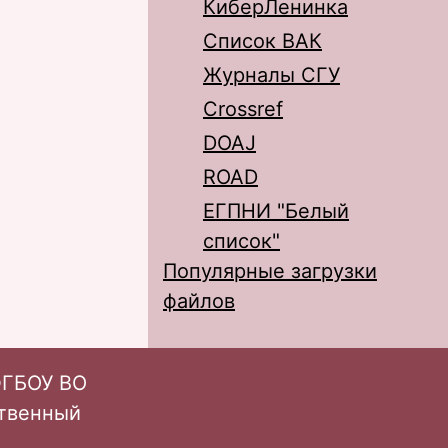
КиберЛенинка
Список ВАК
Журналы СГУ
Crossref
DOAJ
ROAD
ЕГПНИ "Белый
список"
Популярные загрузки
файлов
ФГБОУ ВО
ственный