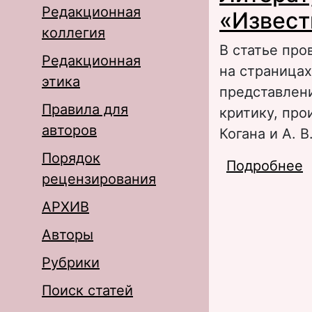
Редакционная
«Извест
коллегия
В статье про
Редакционная
на страницах
этика
представлени
Правила для
критику, про
авторов
Когана и А. В
Порядок
Подробнее
о
рецензирования
1
АРХИВ
Авторы
Рубрики
Поиск статей