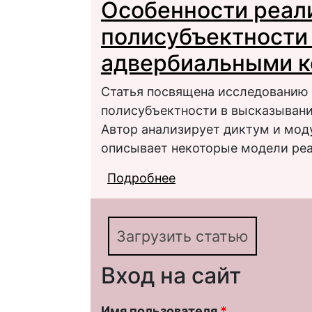
Особенности реал
адвербиальными ком
полисубъектности 
адвербиальными 
Статья посвящена исследованию
полисубъектности в высказыван
Автор анализирует диктум и мод
описывает некоторые модели ре
Подробнее
о Особенности реали
адвербиальными ком
Загрузить статью
Вход на сайт
Имя пользователя
*