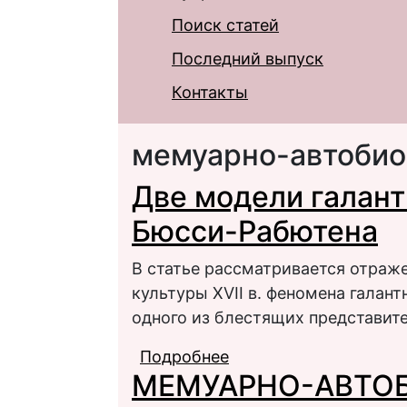
Поиск статей
Последний выпуск
Контакты
мемуарно-автоби
Две модели галан
Бюсси-Рабютена
В статье рассматривается отраж
культуры XVII в. феномена галан
одного из блестящих представите
Подробнее
о Две модели галант
МЕМУАРНО-АВТО