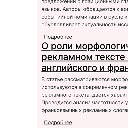
предложений с позиционными гла
языков. Авторы обращаются к во
событийной номинации в русле к
обусловливает актуальность исс
Подробнее
о Сопоставительный 
О роли морфологич
позиционными глагол
рекламном тексте 
английского и фра
В статье рассматриваются морфо
используются в современном рек
рекламного текста, дается харак
Проводится анализ частотности у
франкоязычных рекламных слога
Подробнее
о О роли морфологиче