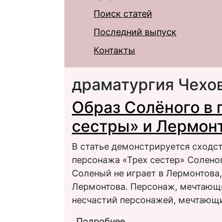
Поиск статей
Последний выпуск
Контакты
драматургия Чехо
Образ Солёного в 
сестры» и Лермон
В статье демонстрируется сходст
персонажа «Трех сестер» Соленог
Соленый не играет в Лермонтова,
Лермонтова. Персонаж, мечтающи
несчастий персонажей, мечтающи
Подробнее
о Образ Солёного в п