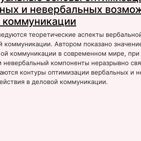
ных и невербальных возмо
 коммуникации
ледуются теоретические аспекты вербально
й коммуникации. Автором показано значени
ной коммуникации в современном мире, при
и невербальный компоненты неразрывно свя
чаются контуры оптимизации вербальных и 
ействия в деловой коммуникации.
 Концептуальные основы оптимизации верб
евербальных возможностей деловой комму