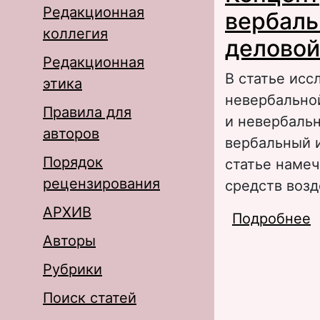
Редакционная
вербаль
коллегия
деловой
Редакционная
В статье исс
этика
невербально
Правила для
и невербаль
авторов
вербальный 
Порядок
статье наме
рецензирования
средств возд
АРХИВ
Подробнее
о
н
Авторы
Рубрики
Поиск статей