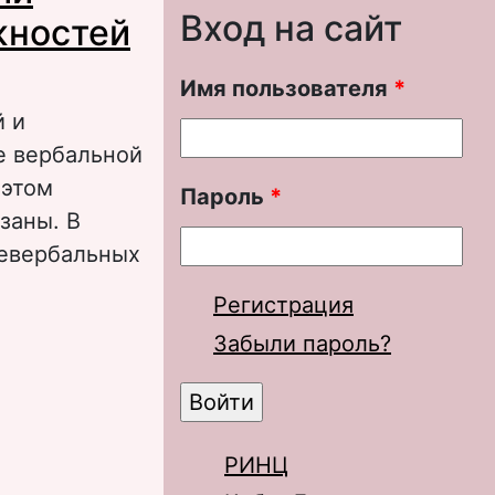
Вход на сайт
жностей
Имя пользователя
*
й и
е вербальной
 этом
Пароль
*
заны. В
невербальных
Регистрация
альных и
Забыли пароль?
никации
РИНЦ