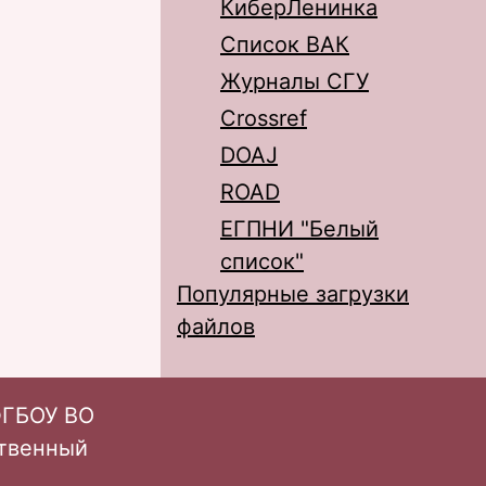
КиберЛенинка
Список ВАК
Журналы СГУ
Crossref
DOAJ
ROAD
ЕГПНИ "Белый
список"
Популярные загрузки
файлов
ФГБОУ ВО
ственный