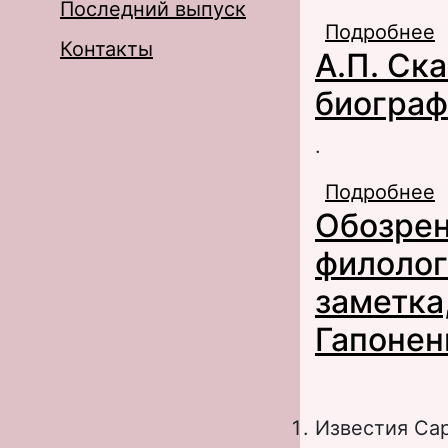
Последний выпуск
Подробнее
о
Контакты
А.П. Ск
биограф
.
Подробнее
о
Обозрен
филолог
заметка,
Гапонен
Известия Са