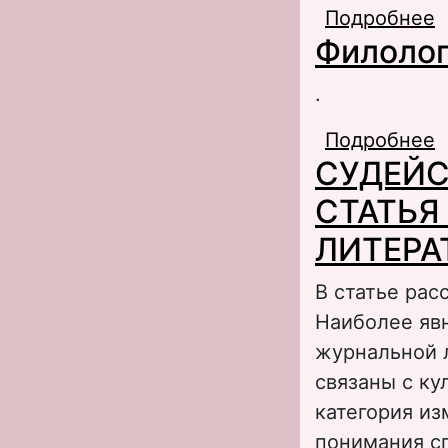
Подробнее
о
Филолог
.
Подробнее
о
СУДЕЙС
СТАТЬЯ
ЛИТЕРАТ
В статье рас
Наиболее яв
журнальной л
связаны с ку
категория из
понимания с