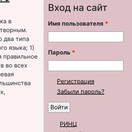
Вход на сайт
ка в
Имя пользователя
*
отворным.
о два типа
о языка; 1)
Пароль
*
я правильное
в во всех
чевая
Регистрация
ольшинства
Забыли пароль?
ях,
 и пути его
РИНЦ