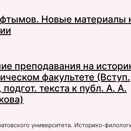
 Послесловие
афтымов. Новые материалы 
ии
 А.П. Скафтымов. Новые материалы к биогр
ие преподавания на истори
ическом факультете (Вступ.
 подгот. текста к публ. А. А.
кова)
ратовского университета. Историко-филолог