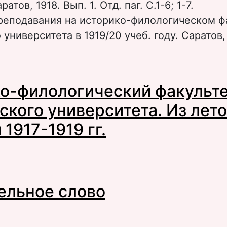
атов, 1918. Вып. 1. Отд. паг. С.1-6; 1-7.
реподавания на историко-филологическом ф
университета в 1919/20 учеб. году. Саратов, 
 Обозрение преподавания на историко-фил
о-филологический факульт
акультете (Вступ. заметка, подгот. текста к п
апоненкова)
ского университета. Из лет
1917-1919 гг.
 Историко-филологический факультет Сарат
ельное слово
ниверситета. Из летописи событий 1917-1919 