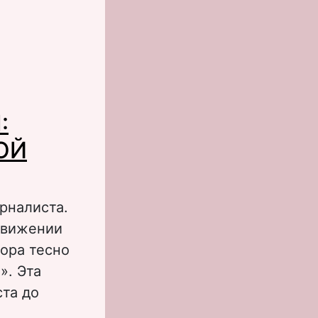
:
ОЙ
урналиста.
движении
тора тесно
». Эта
ста до