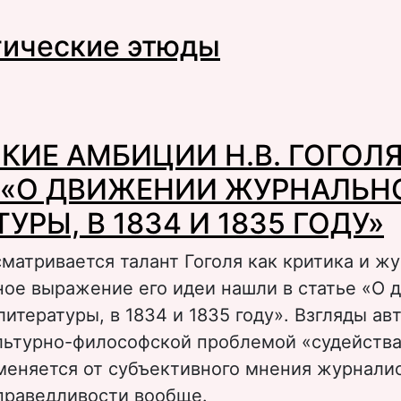
 Вступительное слово
ические этюды
 Филологические этюды
КИЕ АМБИЦИИ Н.В. ГОГОЛЯ
 «О ДВИЖЕНИИ ЖУРНАЛЬН
УРЫ, В 1834 И 1835 ГОДУ»
сматривается талант Гоголя как критика и ж
ное выражение его идеи нашли в статье «О 
итературы, в 1834 и 1835 году». Взгляды ав
льтурно-философской проблемой «судейства
меняется от субъективного мнения журнали
праведливости вообще.