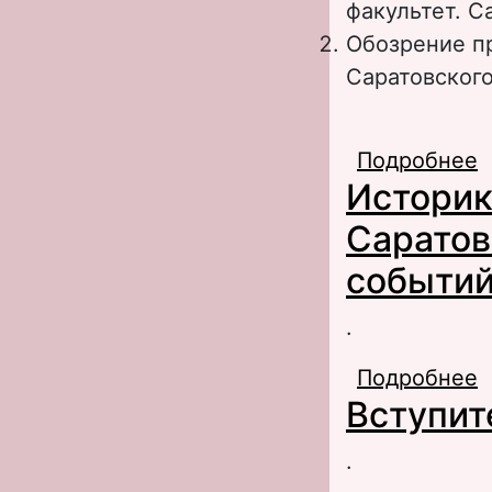
факультет. Сар
Обозрение п
Саратовского 
Подробнее
о
Историк
ф
Г
Саратов
событий 
.
Подробнее
о
Вступит
у
.