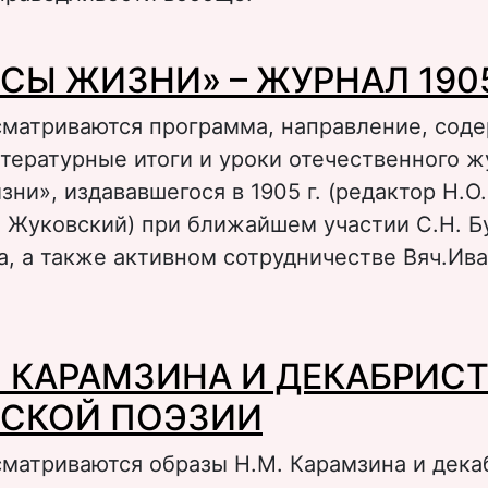
 СУДЕЙСКИЕ АМБИЦИИ Н.В. ГОГОЛЯ: СТАТЬ
СЫ ЖИЗНИ» – ЖУРНАЛ 190
ВИЖЕНИИ ЖУРНАЛЬНОЙ ЛИТЕРАТУРЫ, В 183
ОДУ»
сматриваются программа, направление, сод
тературные итоги и уроки отечественного 
ни», издававшегося в 1905 г. (редактор Н.О.
. Жуковский) при ближайшем участии С.Н. Б
а, а также активном сотрудничестве Вяч.Ива
 «ВОПРОСЫ ЖИЗНИ» – ЖУРНАЛ 1905 ГОДА
 КАРАМЗИНА И ДЕКАБРИСТ
СКОЙ ПОЭЗИИ
сматриваются образы Н.М. Карамзина и дека