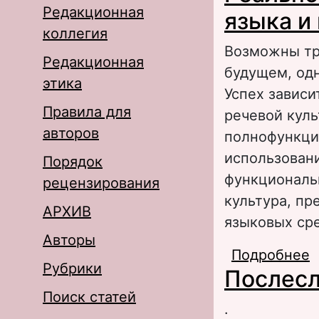
Редакционная
языка и 
коллегия
Возможны три
Редакционная
будущем, одн
этика
Успех зависи
Правила для
речевой куль
авторов
полнофункци
использовани
Порядок
функциональн
рецензирования
культура, п
АРХИВ
языковых сре
Авторы
Подробнее
о
Рубрики
Послес
р
Поиск статей
.