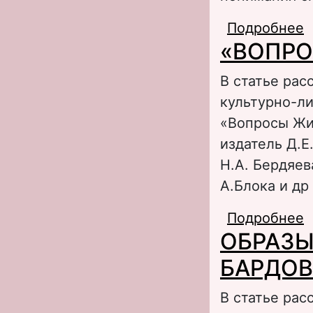
Подробнее
о
«ВОПРО
Д
Г
В статье рас
культурно-ли
«Вопросы Жиз
издатель Д.Е
Н.А. Бердяев
А.Блока и др
Подробнее
о
ОБРАЗЫ
БАРДОВ
В статье рас