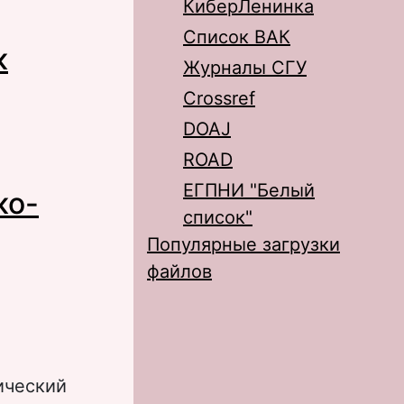
КиберЛенинка
Список ВАК
к
Журналы СГУ
Crossref
DOAJ
ROAD
афии
ЕГПНИ "Белый
ко-
список"
Популярные загрузки
файлов
ический