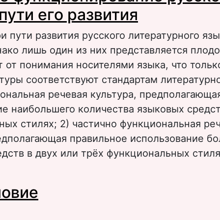
пути его развития
 пути развития русского литературного язы
ако лишь один из них представляется плод
т от понимания носителями языка, что тольк
туры соответствуют стандартам литературног
ональная речевая культура, предполагающа
е наибольшего количества языковых средст
ых стилях; 2) частично функциональная ре
редполагающая правильное использование б
дств в двух или трёх функциональных стил
 Реальное функционирование русского языка
ловие
азвития