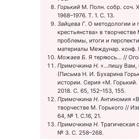
Горький
М. Полн. собр. соч. 
1968–1976. Т. 1. C. 13.
Зайцева Г
. О методологии и
крестьянства» в творчестве 
проблемы, итоги и перспекти
материалы Междунар. конф. Н.
Можаев Б
. Я теряюсь… // Огон
Примочкина Н.
«…пишу Вам, 
(Письма Н. И. Бухарина Горь
истории. Серия «М. Горький.
2018. С. 65, 152–153, 155.
Примочкина Н
. Антиномия «
творчестве М. Горького // Из
64, № 1. С.16, 21.
Примочкина Н.
Трагическая о
№ 3. С. 258–268.