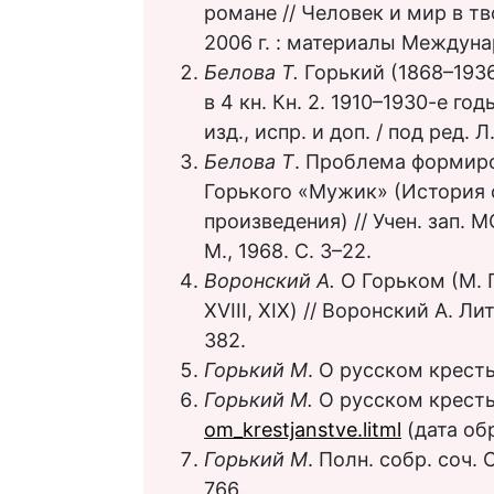
романе // Человек и мир в т
2006 г. : материалы Междунар
Белова Т.
Горький (1868–1936
в 4 кн. Кн. 2. 1910–1930-е го
изд., испр. и доп. / под ред. 
Белова Т
. Проблема формиро
Горького «Мужик» (История 
произведения) // Учен. зап. 
М., 1968. С. 3–22.
Воронский А.
О Горьком (М. Г
XVIII, XIX) // Воронский А. Л
382.
Горький М
. О русском крестья
Горький М.
О русском крестья
om_krestjanstve.litml
(дата обр
Горький М
. Полн. собр. соч. С
766.