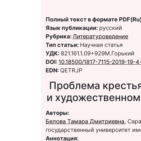
Полный текст в формате PDF(Ru)
Язык публикации:
русский
Рубрика:
Литературоведение
Тип статьи:
Научная статья
УДК:
821.161.1.09+929М.Горький
DOI:
10.18500/1817-7115-2019-19-
EDN:
QETRJP
Проблема крестья
и художественном 
Авторы:
Белова Тамара Дмитриевна
, Сар
государственный университет им
Аннотация: