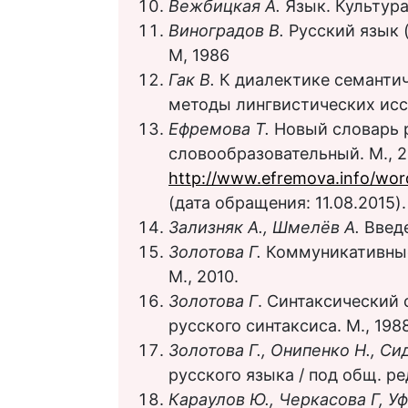
Вежбицкая А.
Язык. Культура.
Виноградов В.
Русский язык 
М, 1986
Гак В.
К диалектике семантич
методы лингвистических иссл
Ефремова Т.
Новый словарь 
словообразовательный. М., 2
http://www.efremova.info/wor
(дата обращения: 11.08.2015).
Зализняк А., Шмелёв А.
Введе
Золотова Г.
Коммуникативные 
М., 2010.
Золотова Г
. Синтаксический 
русского синтаксиса. М., 1988
Золотова Г., Онипенко Н., С
русского языка / под общ. ред
Караулов Ю., Черкасова Г, У