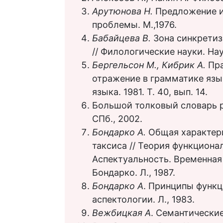
Арутюнова Н.
Предложение и
проблемы. М.,1976.
Бабайцева В.
Зона синкретиз
// Филологические науки. Н
Бергельсон М., Кибрик А.
Пра
отражение в грамматике язык
языка. 1981. Т. 40, вып. 14.
Большой толковый словарь ру
СПб., 2002.
Бондарко А.
Общая характер
таксиса // Теория функциона
Аспектуальность. Временная л
Бондарко. Л., 1987.
Бондарко А
. Принципы функ
аспектологии. Л., 1983.
Вежбицкая А
. Семантические