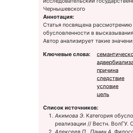
исследовательский государственн
Чернышевского
Аннотация:
Статья посвящена рассмотрению
обусловленности в высказывани
Автор анализирует такие значения
Ключевые слова:
семантическ
адвербиализ
причина
следствие
условие
цель
Список источников:
Акимова Э
. Категория обусло
реализации // Вестн. ВолГУ. С
Алексеев П., Панин А.
Филосо